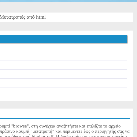
Μετατροπές από html
ουμπί "browse", στη συνέχεια αναζητήστε και επιλέξτε το αρχείο
 πράσινο κουμπί "μετατροπή" και περιμένετε έως ο περιηγητής σας να
μετατρέψατε από html σε pdf. Η διαδικασία της μετατροπής αρχείου