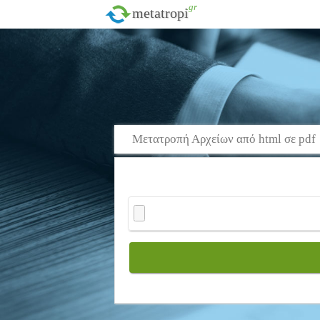
.gr
metatropi
Μετατροπή Αρχείων από html σε pdf