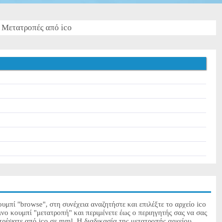
Μετατροπές από ico
υμπί "browse", στη συνέχεια αναζητήστε και επιλέξτε το αρχείο ico
ινο κουμπί "μετατροπή" και περιμένετε έως ο περιηγητής σας να σας
τρέψατε από ico σε mml. Η διαδικασία της μετατροπής αρχείου