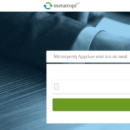
.gr
metatropi
Μετατροπή Αρχείων από ico σε mml