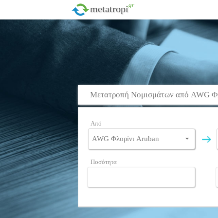
.gr
metatropi
Μετατροπή Νομισμάτων από AWG Φλο
Από
Ποσότητα