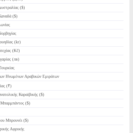
υστραλίας ($)
αναδά ($)
ωνίας
ορβηγίας
υηδίας (kr)
εχίας (Kč)
αρίας (лв)
Τουρκίας
ων Ηνωμένων Αραβικών Εμιράτων
ίας (₹)
ατολικής Καραiβικής ($)
Μπαρμπάντος ($)
ου Μπρουνέι ($)
ικής Αφρικής