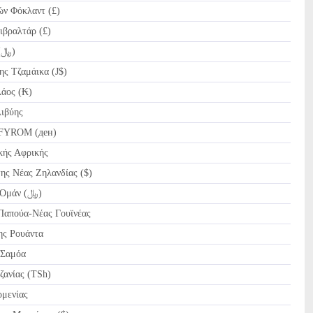
ν Φόκλαντ (£)
ιβραλτάρ (£)
IRR Ριάλ Ιράν (﷼)
ς Τζαμάικα (J$)
άος (₭)
ιβύης
FYROM (ден)
ής Αφρικής
ς Νέας Ζηλανδίας ($)
OMR Ριάλ του Ομάν (﷼)
Παπούα-Νέας Γουϊνέας
ς Ρουάντα
 Σαμόα
ζανίας (TSh)
μενίας