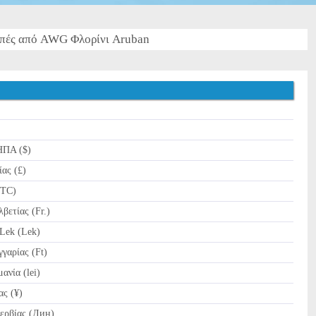
πές από AWG Φλορίνι Aruban
ΗΠΑ ($)
ας (£)
BTC)
ετίας (Fr.)
Lek (Lek)
γαρίας (Ft)
νία (lei)
ας (¥)
ερβίας (Дин)