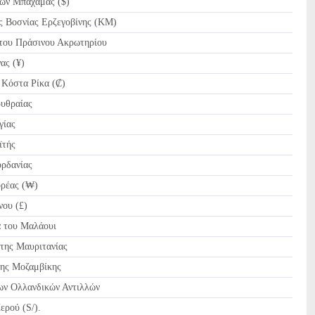
ων Μπαχάμας ($)
 Βοσνίας Ερζεγοβίνης (KM)
ου Πράσινου Ακρωτηρίου
ας (¥)
Κόστα Ρίκα (₡)
υθραίας
γίας
ϊτής
ρδανίας
ρέας (₩)
ου (£)
του Μαλάουι
της Μαυριτανίας
ης Μοζαμβίκης
ων Ολλανδικών Αντιλλών
ρού (S/).