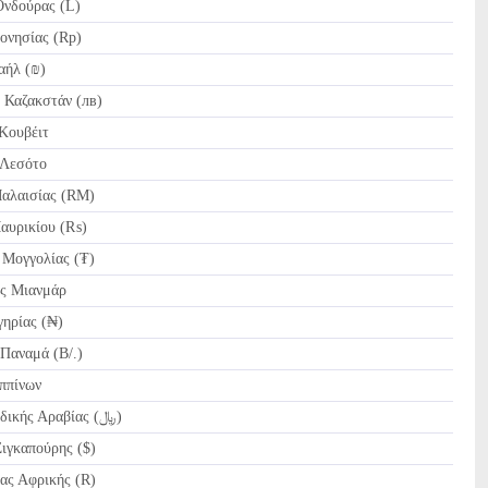
νδούρας (L)
ονησίας (Rp)
αήλ (₪)
 Καζακστάν (лв)
Κουβέιτ
 Λεσότο
αλαισίας (RM)
αυρικίου (₨)
Μογγολίας (₮)
 Μιανμάρ
ηρίας (₦)
αναμά (B/.)
ππίνων
SAR Ριάλ Σαουδικής Αραβίας (﷼)
ιγκαπούρης ($)
ας Αφρικής (R)