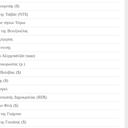
ουρινάμ ($)
ης Ταϊβάν (NT$)
ν νήσων Τόγκα
της Βενεζουέλας
λγερίας
ντινής
 Αζερμπαϊτζάν (ман)
υκορωσίας (p.)
Βολιβίας ($)
ς ($)
ογκό
νικανής Δημοκρατίας (RD$)
ν Φίτζι ($)
ης Γκάμπια
ς Γουιάνας ($)