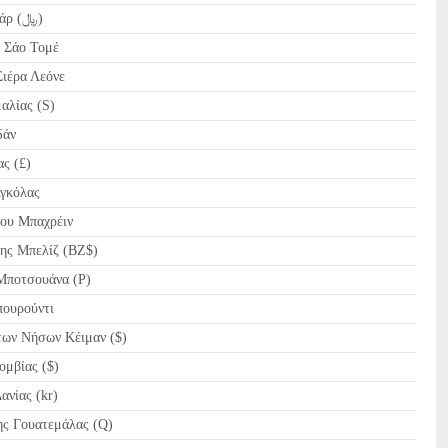
QAR Riyal Κατάρ (﷼)
 Σάο Τομέ
ιέρα Λεόνε
αλίας (S)
δάν
ς (£)
γκόλας
ου Μπαχρέιν
ης Μπελίζ (BZ$)
Μποτσουάνα (P)
ουρούντι
ων Νήσων Κέιμαν ($)
μβίας ($)
νίας (kr)
ς Γουατεμάλας (Q)