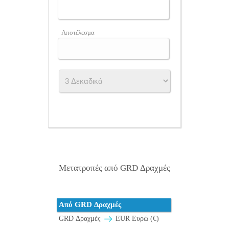
Αποτέλεσμα
Μετατροπές από GRD Δραχμές
Από GRD Δραχμές
GRD Δραχμές
EUR Ευρώ (€)