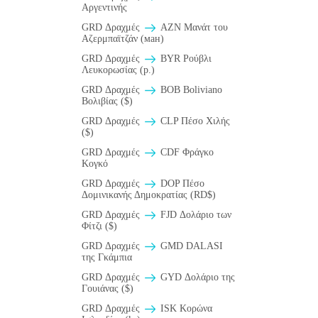
Αργεντινής
GRD Δραχμές
AZN Μανάτ του
Αζερμπαϊτζάν (ман)
GRD Δραχμές
BYR Ρούβλι
Λευκορωσίας (p.)
GRD Δραχμές
BOB Boliviano
Βολιβίας ($)
GRD Δραχμές
CLP Πέσο Χιλής
($)
GRD Δραχμές
CDF Φράγκο
Κογκό
GRD Δραχμές
DOP Πέσο
Δομινικανής Δημοκρατίας (RD$)
GRD Δραχμές
FJD Δολάριο των
Φίτζι ($)
GRD Δραχμές
GMD DALASI
της Γκάμπια
GRD Δραχμές
GYD Δολάριο της
Γουιάνας ($)
GRD Δραχμές
ISK Κορώνα