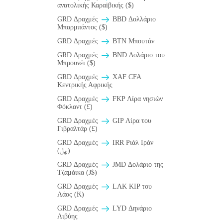
ανατολικής Καραiβικής ($)
GRD Δραχμές
BBD Δολλάριο
Μπαρμπάντος ($)
GRD Δραχμές
BTN Μπουτάν
GRD Δραχμές
BND Δολάριο του
Μπρουνέι ($)
GRD Δραχμές
XAF CFA
Κεντρικής Αφρικής
GRD Δραχμές
FKP Λίρα νησιών
Φόκλαντ (£)
GRD Δραχμές
GIP Λίρα του
Γιβραλτάρ (£)
GRD Δραχμές
IRR Ριάλ Ιράν
(﷼)
GRD Δραχμές
JMD Δολάριο της
Τζαμάικα (J$)
GRD Δραχμές
LAK KIP του
Λάος (₭)
GRD Δραχμές
LYD Δηνάριο
Λιβύης