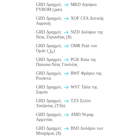
GRD Δραχμές
MKD Δηνάριο
FYROM (ден)
GRD Δραχμές
XOF CFA Δυτικής
Αφρικής
GRD Δραχμές
NZD Δολάριο της
Νέας Ζηλανδίας ($)
GRD Δραχμές
OMR Ριάλ του
Ομάν (﷼)
GRD Δραχμές
PGK Kina της
Παπούα-Νέας Γουϊνέας
GRD Δραχμές
RWF Φράγκο της
Ρουάντα
GRD Δραχμές
WST Τάλα της
Σαμόα
GRD Δραχμές
TZS Σελίνι
Τανζανίας (TSh)
GRD Δραχμές
AMD Ντραμ
Αρμενίας
GRD Δραχμές
BSD Δολάριο των
Μπαχάμας ($)