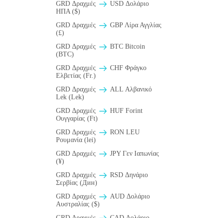
GRD Δραχμές
USD Δολάριο
ΗΠΑ ($)
GRD Δραχμές
GBP Λίρα Αγγλίας
(£)
GRD Δραχμές
BTC Bitcoin
(BTC)
GRD Δραχμές
CHF Φράγκο
Ελβετίας (Fr.)
GRD Δραχμές
ALL Αλβανικό
Lek (Lek)
GRD Δραχμές
HUF Forint
Ουγγαρίας (Ft)
GRD Δραχμές
RON LEU
Ρουμανία (lei)
GRD Δραχμές
JPY Γεν Ιαπωνίας
(¥)
GRD Δραχμές
RSD Δηνάριο
Σερβίας (Дин)
GRD Δραχμές
AUD Δολάριο
Αυστραλίας ($)
GRD Δραχμές
CAD Δολάριο