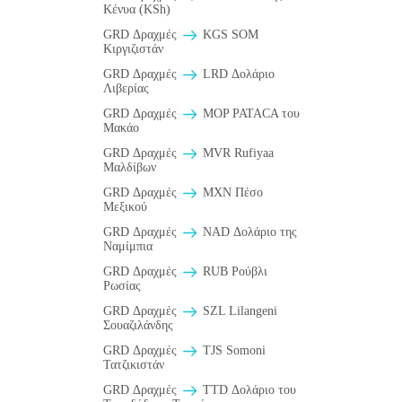
Κένυα (KSh)
GRD Δραχμές
KGS SOM
Κιργιζιστάν
GRD Δραχμές
LRD Δολάριο
Λιβερίας
GRD Δραχμές
MOP PATACA του
Μακάο
GRD Δραχμές
MVR Rufiyaa
Μαλδίβων
GRD Δραχμές
MXN Πέσο
Μεξικού
GRD Δραχμές
NAD Δολάριο της
Ναμίμπια
GRD Δραχμές
RUB Ρούβλι
Ρωσίας
GRD Δραχμές
SZL Lilangeni
Σουαζιλάνδης
GRD Δραχμές
TJS Somoni
Τατζικιστάν
GRD Δραχμές
TTD Δολάριο του