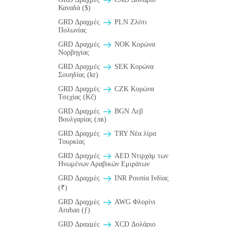
Καναδά ($)
GRD Δραχμές
PLN Ζλότι
Πολωνίας
GRD Δραχμές
NOK Κορώνα
Νορβηγίας
GRD Δραχμές
SEK Κορώνα
Σουηδίας (kr)
GRD Δραχμές
CZK Κορώνα
Τσεχίας (Kč)
GRD Δραχμές
BGN Λεβ
Βουλγαρίας (лв)
GRD Δραχμές
TRY Νέα λίρα
Τουρκίας
GRD Δραχμές
AED Ντιρχάμ των
Ηνωμένων Αραβικών Εμιράτων
GRD Δραχμές
INR Ρουπία Ινδίας
(₹)
GRD Δραχμές
AWG Φλορίνι
Aruban (ƒ)
GRD Δραχμές
XCD Δολάριο