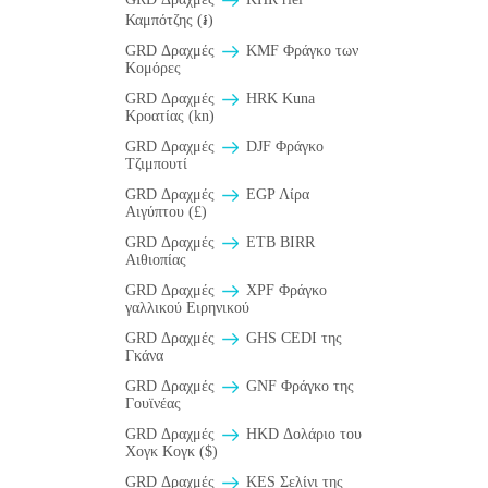
Καμπότζης (៛)
GRD Δραχμές
KMF Φράγκο των
Κομόρες
GRD Δραχμές
HRK Kuna
Κροατίας (kn)
GRD Δραχμές
DJF Φράγκο
Τζιμπουτί
GRD Δραχμές
EGP Λίρα
Αιγύπτου (£)
GRD Δραχμές
ETB BIRR
Αιθιοπίας
GRD Δραχμές
XPF Φράγκο
γαλλικού Ειρηνικού
GRD Δραχμές
GHS CEDI της
Γκάνα
GRD Δραχμές
GNF Φράγκο της
Γουϊνέας
GRD Δραχμές
HKD Δολάριο του
Χογκ Κογκ ($)
GRD Δραχμές
KES Σελίνι της