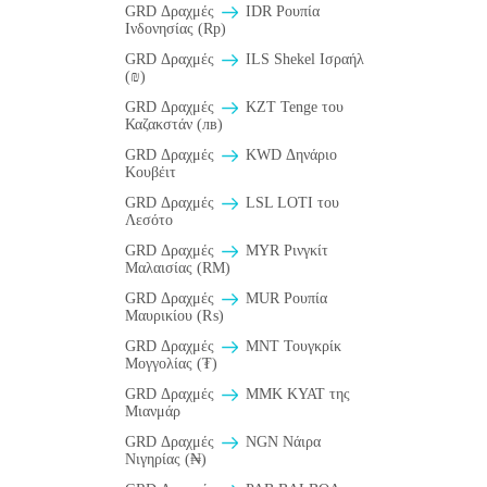
GRD Δραχμές
IDR Ρουπία
Ινδονησίας (Rp)
GRD Δραχμές
ILS Shekel Ισραήλ
(₪)
GRD Δραχμές
KZT Tenge του
Καζακστάν (лв)
GRD Δραχμές
KWD Δηνάριο
Κουβέιτ
GRD Δραχμές
LSL LOTI του
Λεσότο
GRD Δραχμές
MYR Ρινγκίτ
Μαλαισίας (RM)
GRD Δραχμές
MUR Ρουπία
Μαυρικίου (₨)
GRD Δραχμές
MNT Τουγκρίκ
Μογγολίας (₮)
GRD Δραχμές
MMK KYAT της
Μιανμάρ
GRD Δραχμές
NGN Νάιρα
Νιγηρίας (₦)