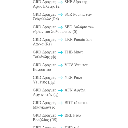
GRD Δραχμές
SHP Λίρα της
Αγίας Ελένης (£
GRD Δραχμές
SCR Ρουπία των
Σεϋχελλών (₨)
GRD Δραχμές
SBD Δολάριο των
νήσων του Σολομώντος ($)
GRD Δραχμές
LKR Ρουπία Σρι
Λάνκα (₨)
GRD Δραχμές
THB Μπατ
Ταϊλάνδης (฿)
GRD Δραχμές
VUV Vatu του
Βανουάτου
GRD Δραχμές
YER Ριάλι
Υεμένης (﷼)
GRD Δραχμές
AFN Αφγάνι
Αφγανιστάν (؋)
GRD Δραχμές
BDT τάκα του
Μπαγκλαντές
GRD Δραχμές
BRL Ρεάλ
Βραζιλίας (R$)
GRD Δραχμές
KHR riel