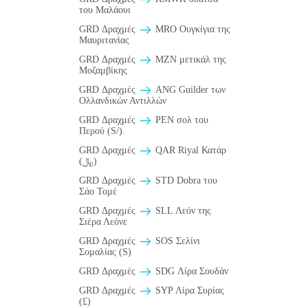
του Μαλάουι
GRD Δραχμές
MRO Ουγκίγια της
Μαυριτανίας
GRD Δραχμές
MZN μετικάλ της
Μοζαμβίκης
GRD Δραχμές
ANG Guilder των
Ολλανδικών Αντιλλών
GRD Δραχμές
PEN σολ του
Περού (S/).
GRD Δραχμές
QAR Riyal Κατάρ
(﷼)
GRD Δραχμές
STD Dobra του
Σάο Τομέ
GRD Δραχμές
SLL Λεόν της
Σιέρα Λεόνε
GRD Δραχμές
SOS Σελίνι
Σομαλίας (S)
GRD Δραχμές
SDG Λίρα Σουδάν
GRD Δραχμές
SYP Λίρα Συρίας
(£)