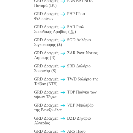
GRD Δραχμές
PAB BALBOA
Παναμά (B/.)
GRD Δραχμές
PHP Πέσο
Φιλιππίνων
GRD Δραχμές
SAR Ριάλ
Σαουδικής Αραβίας (﷼)
GRD Δραχμές
SGD Δολάριο
Σιγκαπούρης ($)
GRD Δραχμές
ZAR Ραντ Νότιας
Αφρικής (R)
GRD Δραχμές
SRD Δολάριο
Σουρινάμ ($)
GRD Δραχμές
TWD δολάριο της
Ταϊβάν (NT$)
GRD Δραχμές
TOP Παάγκα των
νήσων Τόγκα
GRD Δραχμές
VEF Μπολιβάρ
της Βενεζουέλας
GRD Δραχμές
DZD Δηνάριο
Αλγερίας
GRD Δραχμές
ARS Πέσο