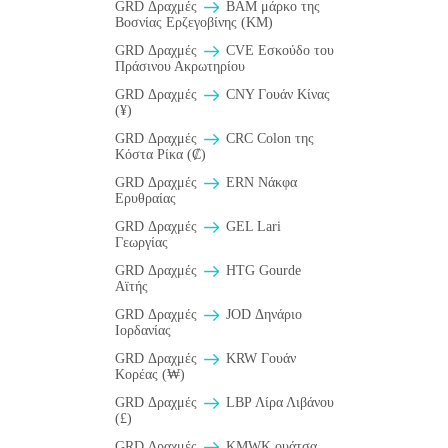
GRD Δραχμές
BAM μάρκο της
Βοσνίας Ερζεγοβίνης (KM)
GRD Δραχμές
CVE Εσκούδο του
Πράσινου Ακρωτηρίου
GRD Δραχμές
CNY Γουάν Κίνας
(¥)
GRD Δραχμές
CRC Colon της
Κόστα Ρίκα (₡)
GRD Δραχμές
ERN Νάκφα
Ερυθραίας
GRD Δραχμές
GEL Lari
Γεωργίας
GRD Δραχμές
HTG Gourde
Αϊτής
GRD Δραχμές
JOD Δηνάριο
Ιορδανίας
GRD Δραχμές
KRW Γουάν
Κορέας (₩)
GRD Δραχμές
LBP Λίρα Λιβάνου
(£)
GRD Δραχμές
ΚMWK ουάτσα