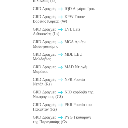
Ισλανδίας (kr)
GRD Δραχμές
IQD Δηνάριο Ιράκ
GRD Δραχμές
KPW Γουάν
Βόρειας Κορέας (₩)
GRD Δραχμές
LVL Lats
Λιθουανίας (Ls)
GRD Δραχμές
MGA Αριάρι
Μαδαγασκάρης
GRD Δραχμές
MDL LEU
Μολδαβίας
GRD Δραχμές
MAD Ντιρχάμ
Μαρόκου
GRD Δραχμές
NPR Ρουπία
Νεπάλ (₨)
GRD Δραχμές
NIO κόρδοβα της
Νικαράγουας (C$)
GRD Δραχμές
PKR Ρουπία του
Πακιστάν (₨)
GRD Δραχμές
PYG Γκουαράνι
της Παραγουάης (Gs