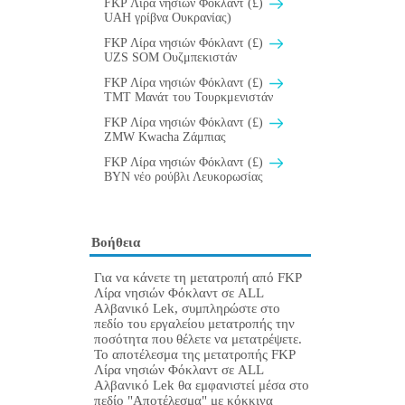
FKP Λίρα νησιών Φόκλαντ (£)
UAH γρίβνα Ουκρανίας)
FKP Λίρα νησιών Φόκλαντ (£)
UZS SOM Ουζμπεκιστάν
FKP Λίρα νησιών Φόκλαντ (£)
TMT Μανάτ του Τουρκμενιστάν
FKP Λίρα νησιών Φόκλαντ (£)
ZMW Kwacha Ζάμπιας
FKP Λίρα νησιών Φόκλαντ (£)
BYN νέο ρούβλι Λευκορωσίας
Βοήθεια
Για να κάνετε τη μετατροπή από FKP
Λίρα νησιών Φόκλαντ σε ALL
Αλβανικό Lek, συμπληρώστε στο
πεδίο του εργαλείου μετατροπής την
ποσότητα που θέλετε να μετατρέψετε.
Το αποτέλεσμα της μετατροπής FKP
Λίρα νησιών Φόκλαντ σε ALL
Αλβανικό Lek θα εμφανιστεί μέσα στο
πεδίο "Αποτέλεσμα" με κόκκινα