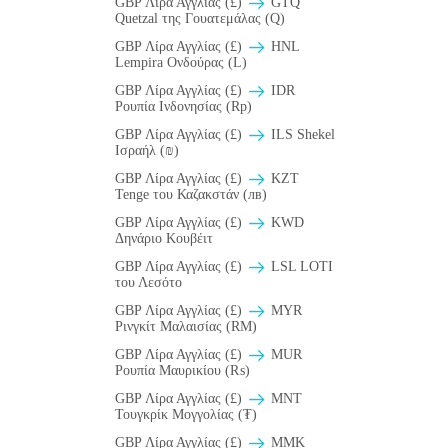
GBP Λίρα Αγγλίας (£)
GTQ
Quetzal της Γουατεμάλας (Q)
GBP Λίρα Αγγλίας (£)
HNL
Lempira Ονδούρας (L)
GBP Λίρα Αγγλίας (£)
IDR
Ρουπία Ινδονησίας (Rp)
GBP Λίρα Αγγλίας (£)
ILS Shekel
Ισραήλ (₪)
GBP Λίρα Αγγλίας (£)
KZT
Tenge του Καζακστάν (лв)
GBP Λίρα Αγγλίας (£)
KWD
Δηνάριο Κουβέιτ
GBP Λίρα Αγγλίας (£)
LSL LOTI
του Λεσότο
GBP Λίρα Αγγλίας (£)
MYR
Ρινγκίτ Μαλαισίας (RM)
GBP Λίρα Αγγλίας (£)
MUR
Ρουπία Μαυρικίου (₨)
GBP Λίρα Αγγλίας (£)
MNT
Τουγκρίκ Μογγολίας (₮)
GBP Λίρα Αγγλίας (£)
MMK