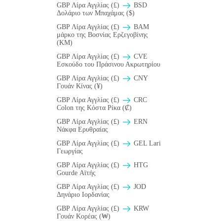
GBP Λίρα Αγγλίας (£)
BSD
Δολάριο των Μπαχάμας ($)
GBP Λίρα Αγγλίας (£)
BAM
μάρκο της Βοσνίας Ερζεγοβίνης
(KM)
GBP Λίρα Αγγλίας (£)
CVE
Εσκούδο του Πράσινου Ακρωτηρίου
GBP Λίρα Αγγλίας (£)
CNY
Γουάν Κίνας (¥)
GBP Λίρα Αγγλίας (£)
CRC
Colon της Κόστα Ρίκα (₡)
GBP Λίρα Αγγλίας (£)
ERN
Νάκφα Ερυθραίας
GBP Λίρα Αγγλίας (£)
GEL Lari
Γεωργίας
GBP Λίρα Αγγλίας (£)
HTG
Gourde Αϊτής
GBP Λίρα Αγγλίας (£)
JOD
Δηνάριο Ιορδανίας
GBP Λίρα Αγγλίας (£)
KRW
Γουάν Κορέας (₩)