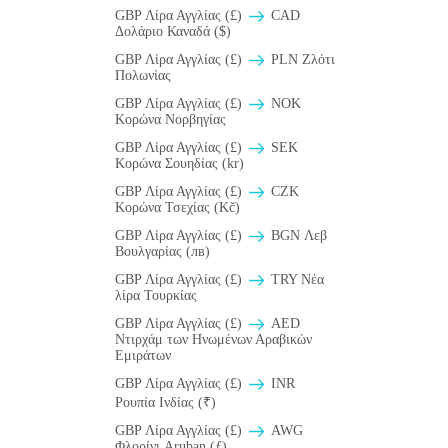
GBP Λίρα Αγγλίας (£)
CAD
Δολάριο Καναδά ($)
GBP Λίρα Αγγλίας (£)
PLN Ζλότι
Πολωνίας
GBP Λίρα Αγγλίας (£)
NOK
Κορώνα Νορβηγίας
GBP Λίρα Αγγλίας (£)
SEK
Κορώνα Σουηδίας (kr)
GBP Λίρα Αγγλίας (£)
CZK
Κορώνα Τσεχίας (Kč)
GBP Λίρα Αγγλίας (£)
BGN Λεβ
Βουλγαρίας (лв)
GBP Λίρα Αγγλίας (£)
TRY Νέα
λίρα Τουρκίας
GBP Λίρα Αγγλίας (£)
AED
Ντιρχάμ των Ηνωμένων Αραβικών
Εμιράτων
GBP Λίρα Αγγλίας (£)
INR
Ρουπία Ινδίας (₹)
GBP Λίρα Αγγλίας (£)
AWG
Φλορίνι Aruban (ƒ)