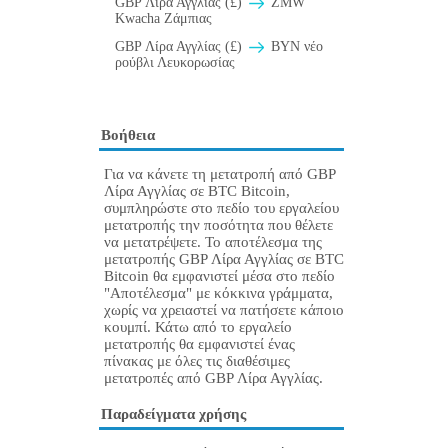
GBP Λίρα Αγγλίας (£)
ZMW
Kwacha Ζάμπιας
GBP Λίρα Αγγλίας (£)
BYN νέο
ρούβλι Λευκορωσίας
Βοήθεια
Για να κάνετε τη μετατροπή από GBP
Λίρα Αγγλίας σε BTC Bitcoin,
συμπληρώστε στο πεδίο του εργαλείου
μετατροπής την ποσότητα που θέλετε
να μετατρέψετε. Το αποτέλεσμα της
μετατροπής GBP Λίρα Αγγλίας σε BTC
Bitcoin θα εμφανιστεί μέσα στο πεδίο
"Αποτέλεσμα" με κόκκινα γράμματα,
χωρίς να χρειαστεί να πατήσετε κάποιο
κουμπί. Κάτω από το εργαλείο
μετατροπής θα εμφανιστεί ένας
πίνακας με όλες τις διαθέσιμες
μετατροπές από GBP Λίρα Αγγλίας.
Παραδείγματα χρήσης