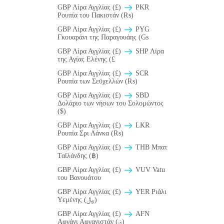
GBP Λίρα Αγγλίας (£)
PKR
Ρουπία του Πακιστάν (₨)
GBP Λίρα Αγγλίας (£)
PYG
Γκουαράνι της Παραγουάης (Gs
GBP Λίρα Αγγλίας (£)
SHP Λίρα
της Αγίας Ελένης (£
GBP Λίρα Αγγλίας (£)
SCR
Ρουπία των Σεϋχελλών (₨)
GBP Λίρα Αγγλίας (£)
SBD
Δολάριο των νήσων του Σολομώντος
($)
GBP Λίρα Αγγλίας (£)
LKR
Ρουπία Σρι Λάνκα (₨)
GBP Λίρα Αγγλίας (£)
THB Μπατ
Ταϊλάνδης (฿)
GBP Λίρα Αγγλίας (£)
VUV Vatu
του Βανουάτου
GBP Λίρα Αγγλίας (£)
YER Ριάλι
Υεμένης (﷼)
GBP Λίρα Αγγλίας (£)
AFN
Αφγάνι Αφγανιστάν (؋)