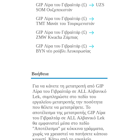
GIP Λίρα του Γιβραλτάρ (£)
UZS
SOM Ουζμπεκιστάν
GIP Λίρα του Γιβραλτάρ (£)
TMT Μανάτ του Τουρκμενιστάν
GIP Λίρα του Γιβραλτάρ (£)
ZMW Kwacha Ζάμπιας
GIP Λίρα του Γιβραλτάρ (£)
BYN νέο ρούβλι Λευκορωσίας
Βοήθεια
Για να κάνετε τη μετατροπή από GIP
Λίρα του Γιβραλτάρ σε ALL Αλβανικό
Lek, συμπληρώστε στο πεδίο του
εργαλείου μετατροπής την ποσότητα
που θέλετε να μετατρέψετε. Το
αποτέλεσμα της μετατροπής GIP Λίρα
του Γιβραλτάρ σε ALL Αλβανικό Lek
θα εμφανιστεί μέσα στο πεδίο
"Αποτέλεσμα" με κόκκινα γράμματα,
χωρίς να χρειαστεί να πατήσετε κάποιο
κουμπί. Κάτω από το εργαλείο