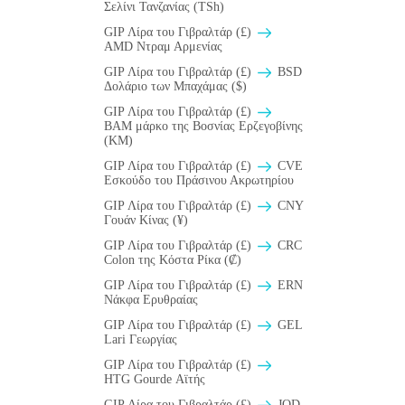
Σελίνι Τανζανίας (TSh)
GIP Λίρα του Γιβραλτάρ (£)
AMD Ντραμ Αρμενίας
GIP Λίρα του Γιβραλτάρ (£)
BSD
Δολάριο των Μπαχάμας ($)
GIP Λίρα του Γιβραλτάρ (£)
BAM μάρκο της Βοσνίας Ερζεγοβίνης
(KM)
GIP Λίρα του Γιβραλτάρ (£)
CVE
Εσκούδο του Πράσινου Ακρωτηρίου
GIP Λίρα του Γιβραλτάρ (£)
CNY
Γουάν Κίνας (¥)
GIP Λίρα του Γιβραλτάρ (£)
CRC
Colon της Κόστα Ρίκα (₡)
GIP Λίρα του Γιβραλτάρ (£)
ERN
Νάκφα Ερυθραίας
GIP Λίρα του Γιβραλτάρ (£)
GEL
Lari Γεωργίας
GIP Λίρα του Γιβραλτάρ (£)
HTG Gourde Αϊτής
GIP Λίρα του Γιβραλτάρ (£)
JOD