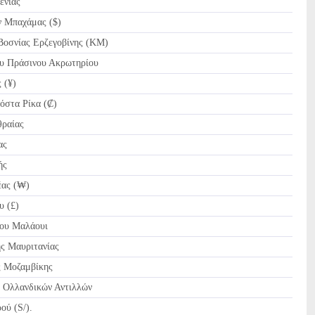
νίας
 Μπαχάμας ($)
οσνίας Ερζεγοβίνης (KM)
 Πράσινου Ακρωτηρίου
 (¥)
όστα Ρίκα (₡)
ραίας
ας
ής
ας (₩)
υ (£)
ου Μαλάουι
ς Μαυριτανίας
 Μοζαμβίκης
 Ολλανδικών Αντιλλών
ού (S/).