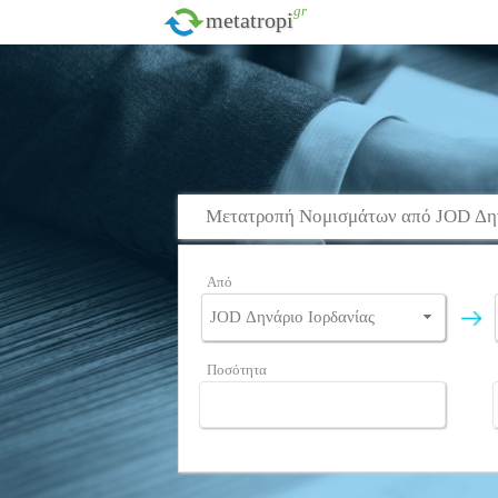
.gr
metatropi
Μετατροπή Νομισμάτων από JOD Δην
Από
Ποσότητα