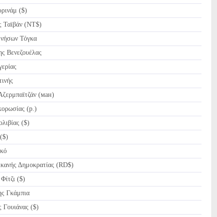
ρινάμ ($)
 Ταϊβάν (NT$)
νήσων Τόγκα
ς Βενεζουέλας
ερίας
ινής
ζερμπαϊτζάν (ман)
ορωσίας (p.)
λιβίας ($)
($)
κό
κανής Δημοκρατίας (RD$)
Φίτζι ($)
ς Γκάμπια
 Γουιάνας ($)