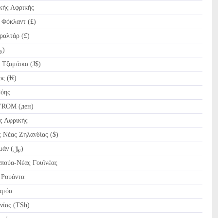
κής Αφρικής
 Φόκλαντ (£)
ραλτάρ (£)
IRR Ριάλ Ιράν (﷼)
Τζαμάικα (J$)
ς (₭)
βύης
YROM (ден)
ς Αφρικής
 Νέας Ζηλανδίας ($)
OMR Ριάλ του Ομάν (﷼)
πούα-Νέας Γουϊνέας
 Ρουάντα
αμόα
νίας (TSh)