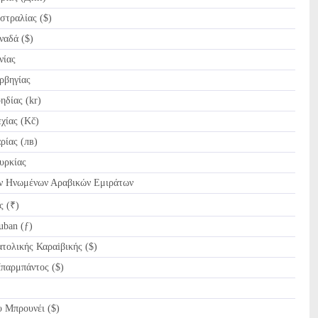
τραλίας ($)
αδά ($)
νίας
βηγίας
δίας (kr)
ίας (Kč)
ίας (лв)
υρκίας
 Ηνωμένων Αραβικών Εμιράτων
ς (₹)
ban (ƒ)
ολικής Καραiβικής ($)
αρμπάντος ($)
 Μπρουνέι ($)