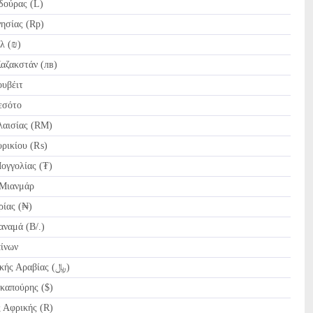
ούρας (L)
ησίας (Rp)
λ (₪)
αζακστάν (лв)
υβέιτ
εσότο
αισίας (RM)
ρικίου (₨)
γγολίας (₮)
Μιανμάρ
ίας (₦)
αμά (B/.)
ίνων
SAR Ριάλ Σαουδικής Αραβίας (﷼)
καπούρης ($)
 Αφρικής (R)