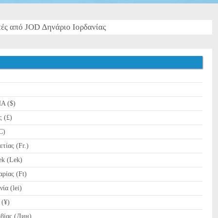
ές από JOD Δηνάριο Ιορδανίας
Α ($)
 (£)
C)
τίας (Fr.)
k (Lek)
ρίας (Ft)
α (lei)
 (¥)
βίας (Дин)