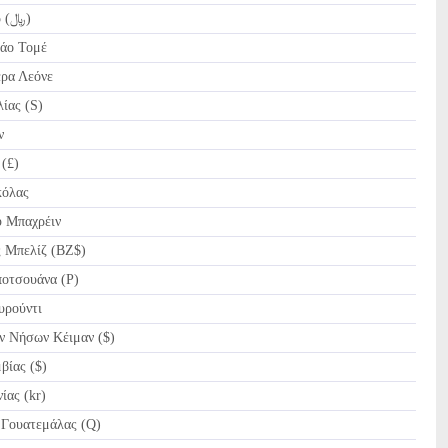
QAR Riyal Κατάρ (﷼)
άο Τομέ
έρα Λεόνε
ίας (S)
ν
(£)
όλας
 Μπαχρέιν
 Μπελίζ (BZ$)
οτσουάνα (P)
υρούντι
 Νήσων Κέιμαν ($)
ίας ($)
ας (kr)
 Γουατεμάλας (Q)