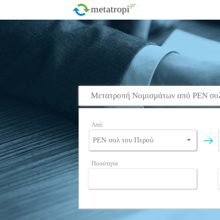
.gr
metatropi
Μετατροπή Νομισμάτων από PEN σολ
Από
Ποσότητα