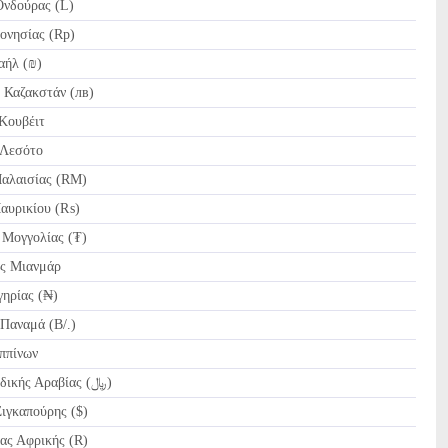
νδούρας (L)
ονησίας (Rp)
αήλ (₪)
 Καζακστάν (лв)
Κουβέιτ
 Λεσότο
αλαισίας (RM)
αυρικίου (₨)
Μογγολίας (₮)
 Μιανμάρ
ηρίας (₦)
αναμά (B/.)
ππίνων
SAR Ριάλ Σαουδικής Αραβίας (﷼)
ιγκαπούρης ($)
ας Αφρικής (R)