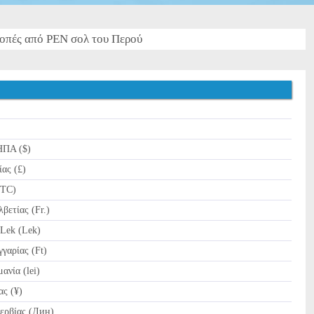
οπές από PEN σολ του Περού
ΗΠΑ ($)
ας (£)
BTC)
ετίας (Fr.)
Lek (Lek)
γαρίας (Ft)
νία (lei)
ας (¥)
ερβίας (Дин)