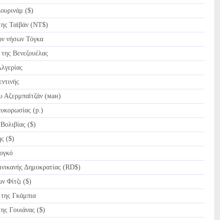
ουρινάμ ($)
ης Ταϊβάν (NT$)
ν νήσων Τόγκα
της Βενεζουέλας
λγερίας
ντινής
 Αζερμπαϊτζάν (ман)
υκορωσίας (p.)
Βολιβίας ($)
ς ($)
ογκό
νικανής Δημοκρατίας (RD$)
ν Φίτζι ($)
ης Γκάμπια
ς Γουιάνας ($)