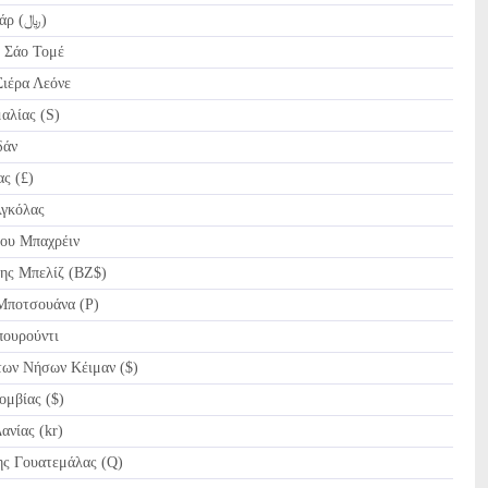
QAR Riyal Κατάρ (﷼)
 Σάο Τομέ
ιέρα Λεόνε
αλίας (S)
δάν
ς (£)
γκόλας
ου Μπαχρέιν
ης Μπελίζ (BZ$)
Μποτσουάνα (P)
ουρούντι
ων Νήσων Κέιμαν ($)
μβίας ($)
νίας (kr)
ς Γουατεμάλας (Q)