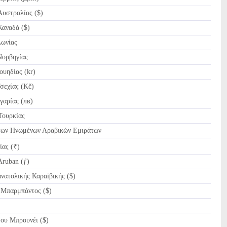
υστραλίας ($)
αναδά ($)
ωνίας
ορβηγίας
υηδίας (kr)
εχίας (Kč)
αρίας (лв)
Τουρκίας
ων Ηνωμένων Αραβικών Εμιράτων
ίας (₹)
ruban (ƒ)
ατολικής Καραiβικής ($)
Μπαρμπάντος ($)
ου Μπρουνέι ($)