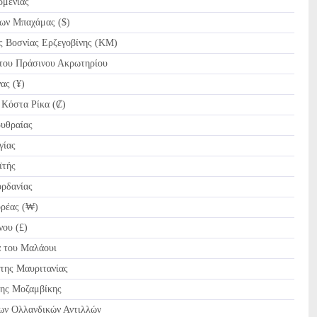
μενίας
ων Μπαχάμας ($)
 Βοσνίας Ερζεγοβίνης (KM)
ου Πράσινου Ακρωτηρίου
ας (¥)
Κόστα Ρίκα (₡)
υθραίας
γίας
ϊτής
ρδανίας
ρέας (₩)
ου (£)
του Μαλάουι
της Μαυριτανίας
ης Μοζαμβίκης
ων Ολλανδικών Αντιλλών