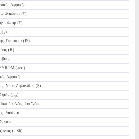
ικής Αφρικής
ν Φόκλαντ (£)
ιβραλτάρ (£)
IRR Ριάλ Ιράν (﷼)
ς Τζαμάικα (J$)
άος (₭)
ιβύης
FYROM (ден)
ής Αφρικής
ς Νέας Ζηλανδίας ($)
OMR Ριάλ του Ομάν (﷼)
Παπούα-Νέας Γουϊνέας
ς Ρουάντα
 Σαμόα
ζανίας (TSh)