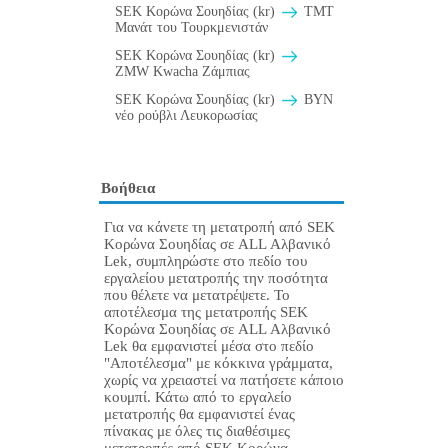
SEK Κορώνα Σουηδίας (kr)
TMT
Μανάτ του Τουρκμενιστάν
SEK Κορώνα Σουηδίας (kr)
ZMW Kwacha Ζάμπιας
SEK Κορώνα Σουηδίας (kr)
BYN
νέο ρούβλι Λευκορωσίας
Βοήθεια
Για να κάνετε τη μετατροπή από SEK
Κορώνα Σουηδίας σε ALL Αλβανικό
Lek, συμπληρώστε στο πεδίο του
εργαλείου μετατροπής την ποσότητα
που θέλετε να μετατρέψετε. Το
αποτέλεσμα της μετατροπής SEK
Κορώνα Σουηδίας σε ALL Αλβανικό
Lek θα εμφανιστεί μέσα στο πεδίο
"Αποτέλεσμα" με κόκκινα γράμματα,
χωρίς να χρειαστεί να πατήσετε κάποιο
κουμπί. Κάτω από το εργαλείο
μετατροπής θα εμφανιστεί ένας
πίνακας με όλες τις διαθέσιμες