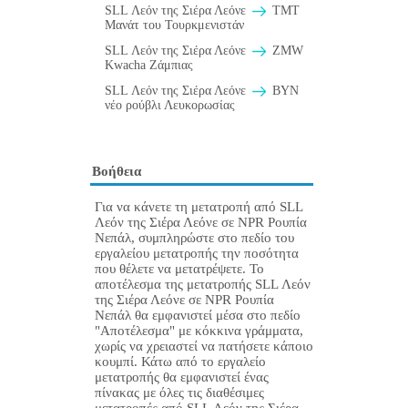
SLL Λεόν της Σιέρα Λεόνε
TMT
Μανάτ του Τουρκμενιστάν
SLL Λεόν της Σιέρα Λεόνε
ZMW
Kwacha Ζάμπιας
SLL Λεόν της Σιέρα Λεόνε
BYN
νέο ρούβλι Λευκορωσίας
Βοήθεια
Για να κάνετε τη μετατροπή από SLL
Λεόν της Σιέρα Λεόνε σε NPR Ρουπία
Νεπάλ, συμπληρώστε στο πεδίο του
εργαλείου μετατροπής την ποσότητα
που θέλετε να μετατρέψετε. Το
αποτέλεσμα της μετατροπής SLL Λεόν
της Σιέρα Λεόνε σε NPR Ρουπία
Νεπάλ θα εμφανιστεί μέσα στο πεδίο
"Αποτέλεσμα" με κόκκινα γράμματα,
χωρίς να χρειαστεί να πατήσετε κάποιο
κουμπί. Κάτω από το εργαλείο
μετατροπής θα εμφανιστεί ένας
πίνακας με όλες τις διαθέσιμες