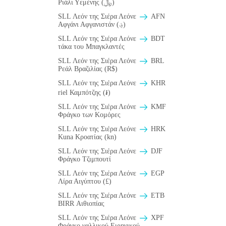
Ριάλι Υεμένης (﷼)
SLL Λεόν της Σιέρα Λεόνε
AFN
Αφγάνι Αφγανιστάν (؋)
SLL Λεόν της Σιέρα Λεόνε
BDT
τάκα του Μπαγκλαντές
SLL Λεόν της Σιέρα Λεόνε
BRL
Ρεάλ Βραζιλίας (R$)
SLL Λεόν της Σιέρα Λεόνε
KHR
riel Καμπότζης (៛)
SLL Λεόν της Σιέρα Λεόνε
KMF
Φράγκο των Κομόρες
SLL Λεόν της Σιέρα Λεόνε
HRK
Kuna Κροατίας (kn)
SLL Λεόν της Σιέρα Λεόνε
DJF
Φράγκο Τζιμπουτί
SLL Λεόν της Σιέρα Λεόνε
EGP
Λίρα Αιγύπτου (£)
SLL Λεόν της Σιέρα Λεόνε
ETB
BIRR Αιθιοπίας
SLL Λεόν της Σιέρα Λεόνε
XPF
Φράγκο γαλλικού Ειρηνικού