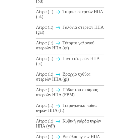
(bu)
Λίτρα (lt)
Τσιμπώ στερεών ΗΠΑ
(pk)
Λίτρα (lt)
Γαλόνια στερεών ΗΠΑ
(gal)
Λίτρα (lt)
Τέταρτο γαλονιού
στερεών ΗΠΑ (qt)
Λίτρα (lt)
Πίντα στερεών ΗΠΑ
(pt)
Λίτρα (lt)
Βραγχίο υχθύος
στερεών ΗΠΑ (gi)
Λίτρα (lt)
Πόδια του σκάφους
στερεών ΗΠΑ (FBM)
Λίτρα (lt)
Τετραγωνικά πόδια
υγρών ΗΠΑ (ft)
Λίτρα (lt)
Κυβική γιάρδα υγρών
ΗΠΑ (yd³)
Λίτρα (lt)
Βαρέλια υγρών ΗΠΑ