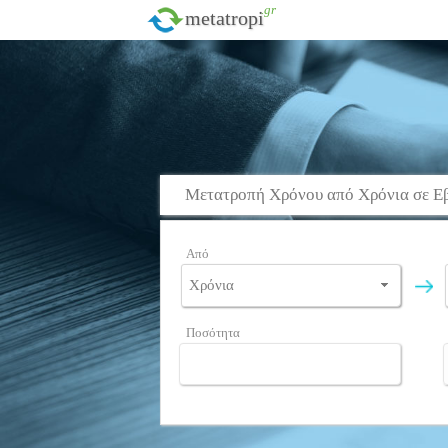
.gr
metatropi
Μετατροπή Χρόνου από Χρόνια σε Ε
Από
Ποσότητα