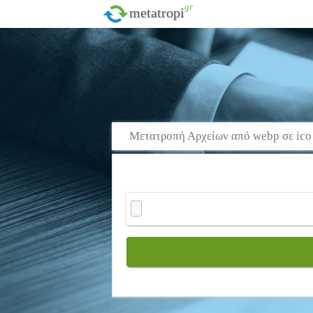
.gr
metatropi
Μετατροπή Αρχείων από webp σε ico