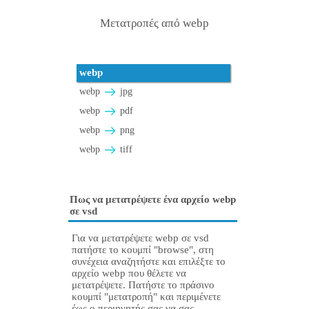
Μετατροπές από webp
webp
webp
jpg
webp
pdf
webp
png
webp
tiff
Πως να μετατρέψετε ένα αρχείο webp
σε vsd
Για να μετατρέψετε webp σε vsd
πατήστε το κουμπί "browse", στη
συνέχεια αναζητήστε και επιλέξτε το
αρχείο webp που θέλετε να
μετατρέψετε. Πατήστε το πράσινο
κουμπί "μετατροπή" και περιμένετε
έως ο περιηγητής σας να σας