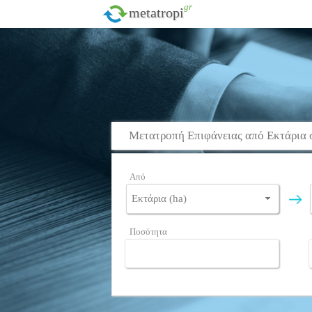
.gr
metatropi
Μετατροπή Επιφάνειας από Εκτάρια 
Από
Ποσότητα