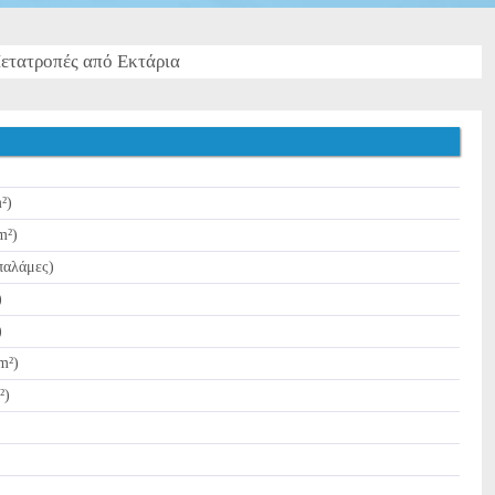
ετατροπές από Εκτάρια
²)
m²)
παλάμες)
)
)
m²)
²)