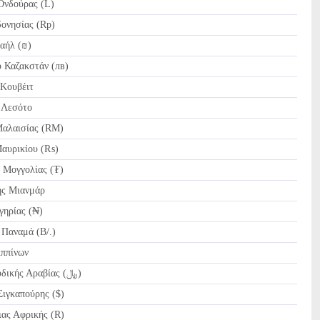
νδούρας (L)
ονησίας (Rp)
αήλ (₪)
 Καζακστάν (лв)
Κουβέιτ
 Λεσότο
αλαισίας (RM)
αυρικίου (₨)
Μογγολίας (₮)
ς Μιανμάρ
ηρίας (₦)
αναμά (B/.)
ππίνων
SAR Ριάλ Σαουδικής Αραβίας (﷼)
ιγκαπούρης ($)
ας Αφρικής (R)