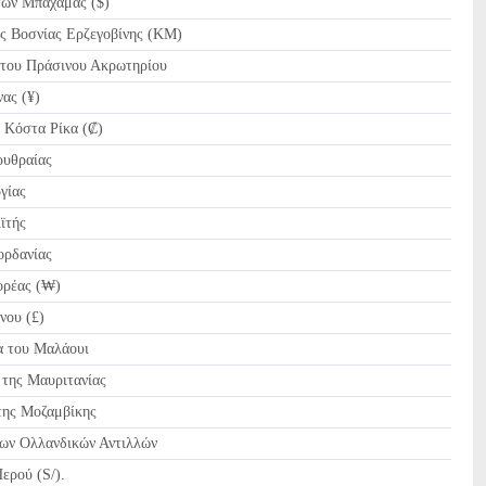
ων Μπαχάμας ($)
 Βοσνίας Ερζεγοβίνης (KM)
ου Πράσινου Ακρωτηρίου
ας (¥)
 Κόστα Ρίκα (₡)
υθραίας
γίας
ϊτής
ορδανίας
ρέας (₩)
νου (£)
του Μαλάουι
της Μαυριτανίας
ης Μοζαμβίκης
ων Ολλανδικών Αντιλλών
ερού (S/).