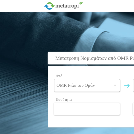
.gr
metatropi
Μετατροπή Νομισμάτων από OMR Ριά
Από
Ποσότητα