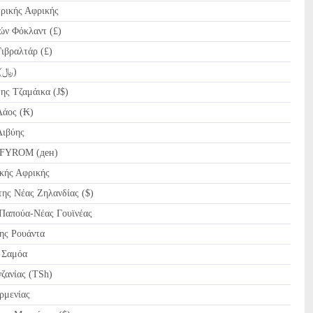
ικής Αφρικής
ών Φόκλαντ (£)
ιβραλτάρ (£)
IRR Ριάλ Ιράν (﷼)
ης Τζαμάικα (J$)
άος (₭)
Λιβύης
FYROM (ден)
κής Αφρικής
ης Νέας Ζηλανδίας ($)
Παπούα-Νέας Γουϊνέας
ης Ρουάντα
 Σαμόα
ζανίας (TSh)
μενίας