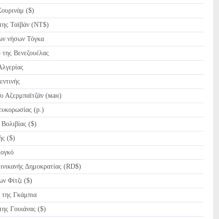
ουρινάμ ($)
ης Ταϊβάν (NT$)
ν νήσων Τόγκα
της Βενεζουέλας
λγερίας
ντινής
 Αζερμπαϊτζάν (ман)
υκορωσίας (p.)
Βολιβίας ($)
ς ($)
ογκό
νικανής Δημοκρατίας (RD$)
ν Φίτζι ($)
ης Γκάμπια
ης Γουιάνας ($)