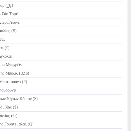
QAR Riyal Κατάρ (﷼)
 Σάο Τομέ
Σιέρα Λεόνε
αλίας (S)
δάν
ας (£)
γκόλας
ου Μπαχρέιν
ης Μπελίζ (BZ$)
Μποτσουάνα (P)
πουρούντι
ων Νήσων Κέιμαν ($)
μβίας ($)
νίας (kr)
ης Γουατεμάλας (Q)