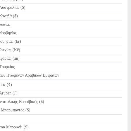
υστραλίας ($)
αναδά ($)
λωνίας
ορβηγίας
υηδίας (kr)
εχίας (Kč)
αρίας (лв)
Τουρκίας
ων Ηνωμένων Αραβικών Εμιράτων
ίας (₹)
ruban (ƒ)
νατολικής Καραiβικής ($)
Μπαρμπάντος ($)
ου Μπρουνέι ($)