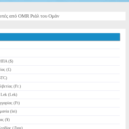
οπές από OMR Ριάλ του Ομάν
ΗΠΑ ($)
ίας (£)
BTC)
βετίας (Fr.)
Lek (Lek)
γαρίας (Ft)
νία (lei)
ας (¥)
ερβίας (Дин)