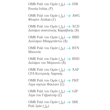
OMR Ριάλ του Ομάν (﷼)
INR
Ρουπία Ινδίας (₹)
OMR Ριάλ του Ομάν (﷼)
AWG
Φλορίνι Aruban (ƒ)
OMR Ριάλ του Ομάν (﷼)
XCD
Δολάριο ανατολικής Καραiβικής ($)
OMR Ριάλ του Ομάν (﷼)
BBD
Δολλάριο Μπαρμπάντος ($)
OMR Ριάλ του Ομάν (﷼)
BTN
Μπουτάν
OMR Ριάλ του Ομάν (﷼)
BND
Δολάριο του Μπρουνέι ($)
OMR Ριάλ του Ομάν (﷼)
XAF
CFA Κεντρικής Αφρικής
OMR Ριάλ του Ομάν (﷼)
FKP
Λίρα νησιών Φόκλαντ (£)
OMR Ριάλ του Ομάν (﷼)
GIP
Λίρα του Γιβραλτάρ (£)
OMR Ριάλ του Ομάν (﷼)
IRR
Ριάλ Ιράν (﷼)