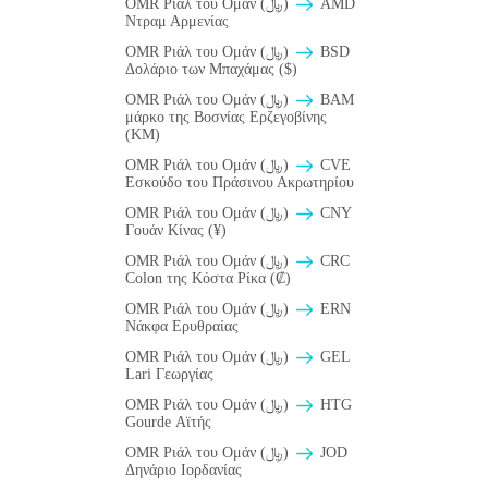
OMR Ριάλ του Ομάν (﷼)
AMD
Ντραμ Αρμενίας
OMR Ριάλ του Ομάν (﷼)
BSD
Δολάριο των Μπαχάμας ($)
OMR Ριάλ του Ομάν (﷼)
BAM
μάρκο της Βοσνίας Ερζεγοβίνης
(KM)
OMR Ριάλ του Ομάν (﷼)
CVE
Εσκούδο του Πράσινου Ακρωτηρίου
OMR Ριάλ του Ομάν (﷼)
CNY
Γουάν Κίνας (¥)
OMR Ριάλ του Ομάν (﷼)
CRC
Colon της Κόστα Ρίκα (₡)
OMR Ριάλ του Ομάν (﷼)
ERN
Νάκφα Ερυθραίας
OMR Ριάλ του Ομάν (﷼)
GEL
Lari Γεωργίας
OMR Ριάλ του Ομάν (﷼)
HTG
Gourde Αϊτής
OMR Ριάλ του Ομάν (﷼)
JOD
Δηνάριο Ιορδανίας