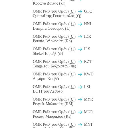
Κορώνα Δανίας (kr)
OMR Ριάλ του Ομάν (﷼)
GTQ
Quetzal της Γουατεμάλας (Q)
OMR Ριάλ του Ομάν (﷼)
HNL
Lempira Ονδούρας (L)
OMR Ριάλ του Ομάν (﷼)
IDR
Ρουπία Ινδονησίας (Rp)
OMR Ριάλ του Ομάν (﷼)
ILS
Shekel Ισραήλ (₪)
OMR Ριάλ του Ομάν (﷼)
KZT
Tenge του Καζακστάν (лв)
OMR Ριάλ του Ομάν (﷼)
KWD
Δηνάριο Κουβέιτ
OMR Ριάλ του Ομάν (﷼)
LSL
LOTI του Λεσότο
OMR Ριάλ του Ομάν (﷼)
MYR
Ρινγκίτ Μαλαισίας (RM)
OMR Ριάλ του Ομάν (﷼)
MUR
Ρουπία Μαυρικίου (₨)
OMR Ριάλ του Ομάν (﷼)
MNT