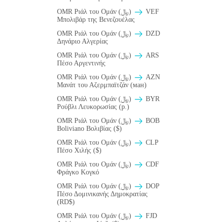
OMR Ριάλ του Ομάν (﷼)
VEF
Μπολιβάρ της Βενεζουέλας
OMR Ριάλ του Ομάν (﷼)
DZD
Δηνάριο Αλγερίας
OMR Ριάλ του Ομάν (﷼)
ARS
Πέσο Αργεντινής
OMR Ριάλ του Ομάν (﷼)
AZN
Μανάτ του Αζερμπαϊτζάν (ман)
OMR Ριάλ του Ομάν (﷼)
BYR
Ρούβλι Λευκορωσίας (p.)
OMR Ριάλ του Ομάν (﷼)
BOB
Boliviano Βολιβίας ($)
OMR Ριάλ του Ομάν (﷼)
CLP
Πέσο Χιλής ($)
OMR Ριάλ του Ομάν (﷼)
CDF
Φράγκο Κογκό
OMR Ριάλ του Ομάν (﷼)
DOP
Πέσο Δομινικανής Δημοκρατίας
(RD$)
OMR Ριάλ του Ομάν (﷼)
FJD