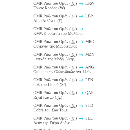
OMR Ριάλ του Ομάν (﷼)
KRW
Γουάν Κορέας (₩)
OMR Ριάλ του Ομάν (﷼)
LBP
Λίρα Λιβάνου (£)
OMR Ριάλ του Ομάν (﷼)
ΚMWK ουάτσα του Μαλάουι
OMR Ριάλ του Ομάν (﷼)
MRO
Ουγκίγια της Μαυριτανίας
OMR Ριάλ του Ομάν (﷼)
MZN
μετικάλ της Μοζαμβίκης
OMR Ριάλ του Ομάν (﷼)
ANG
Guilder των Ολλανδικών Αντιλλών
OMR Ριάλ του Ομάν (﷼)
PEN
σολ του Περού (S/).
OMR Ριάλ του Ομάν (﷼)
QAR
Riyal Κατάρ (﷼)
OMR Ριάλ του Ομάν (﷼)
STD
Dobra του Σάο Τομέ
OMR Ριάλ του Ομάν (﷼)
SLL
Λεόν της Σιέρα Λεόνε