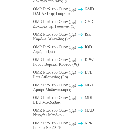
Δολάριο των Φίτζι ($)
OMR Ριάλ του Ομάν (﷼)
GMD
DALASI της Γκάμπια
OMR Ριάλ του Ομάν (﷼)
GYD
Δολάριο της Γουιάνας ($)
OMR Ριάλ του Ομάν (﷼)
ISK
Κορώνα Ισλανδίας (kr)
OMR Ριάλ του Ομάν (﷼)
IQD
Δηνάριο Ιράκ
OMR Ριάλ του Ομάν (﷼)
KPW
Γουάν Βόρειας Κορέας (₩)
OMR Ριάλ του Ομάν (﷼)
LVL
Lats Λιθουανίας (Ls)
OMR Ριάλ του Ομάν (﷼)
MGA
Αριάρι Μαδαγασκάρης
OMR Ριάλ του Ομάν (﷼)
MDL
LEU Μολδαβίας
OMR Ριάλ του Ομάν (﷼)
MAD
Ντιρχάμ Μαρόκου
OMR Ριάλ του Ομάν (﷼)
NPR
Ρουπία Νεπάλ (₨)