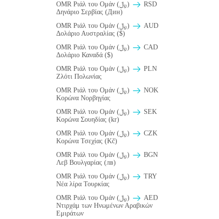
OMR Ριάλ του Ομάν (﷼)
RSD
Δηνάριο Σερβίας (Дин)
OMR Ριάλ του Ομάν (﷼)
AUD
Δολάριο Αυστραλίας ($)
OMR Ριάλ του Ομάν (﷼)
CAD
Δολάριο Καναδά ($)
OMR Ριάλ του Ομάν (﷼)
PLN
Ζλότι Πολωνίας
OMR Ριάλ του Ομάν (﷼)
NOK
Κορώνα Νορβηγίας
OMR Ριάλ του Ομάν (﷼)
SEK
Κορώνα Σουηδίας (kr)
OMR Ριάλ του Ομάν (﷼)
CZK
Κορώνα Τσεχίας (Kč)
OMR Ριάλ του Ομάν (﷼)
BGN
Λεβ Βουλγαρίας (лв)
OMR Ριάλ του Ομάν (﷼)
TRY
Νέα λίρα Τουρκίας
OMR Ριάλ του Ομάν (﷼)
AED
Ντιρχάμ των Ηνωμένων Αραβικών
Εμιράτων