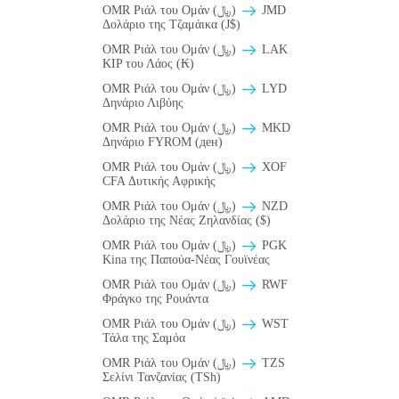
OMR Ριάλ του Ομάν (﷼)
JMD
Δολάριο της Τζαμάικα (J$)
OMR Ριάλ του Ομάν (﷼)
LAK
KIP του Λάος (₭)
OMR Ριάλ του Ομάν (﷼)
LYD
Δηνάριο Λιβύης
OMR Ριάλ του Ομάν (﷼)
MKD
Δηνάριο FYROM (ден)
OMR Ριάλ του Ομάν (﷼)
XOF
CFA Δυτικής Αφρικής
OMR Ριάλ του Ομάν (﷼)
NZD
Δολάριο της Νέας Ζηλανδίας ($)
OMR Ριάλ του Ομάν (﷼)
PGK
Kina της Παπούα-Νέας Γουϊνέας
OMR Ριάλ του Ομάν (﷼)
RWF
Φράγκο της Ρουάντα
OMR Ριάλ του Ομάν (﷼)
WST
Τάλα της Σαμόα
OMR Ριάλ του Ομάν (﷼)
TZS
Σελίνι Τανζανίας (TSh)