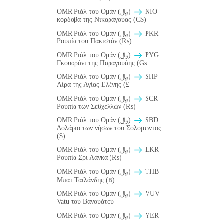
OMR Ριάλ του Ομάν (﷼)
NIO
κόρδοβα της Νικαράγουας (C$)
OMR Ριάλ του Ομάν (﷼)
PKR
Ρουπία του Πακιστάν (₨)
OMR Ριάλ του Ομάν (﷼)
PYG
Γκουαράνι της Παραγουάης (Gs
OMR Ριάλ του Ομάν (﷼)
SHP
Λίρα της Αγίας Ελένης (£
OMR Ριάλ του Ομάν (﷼)
SCR
Ρουπία των Σεϋχελλών (₨)
OMR Ριάλ του Ομάν (﷼)
SBD
Δολάριο των νήσων του Σολομώντος
($)
OMR Ριάλ του Ομάν (﷼)
LKR
Ρουπία Σρι Λάνκα (₨)
OMR Ριάλ του Ομάν (﷼)
THB
Μπατ Ταϊλάνδης (฿)
OMR Ριάλ του Ομάν (﷼)
VUV
Vatu του Βανουάτου
OMR Ριάλ του Ομάν (﷼)
YER