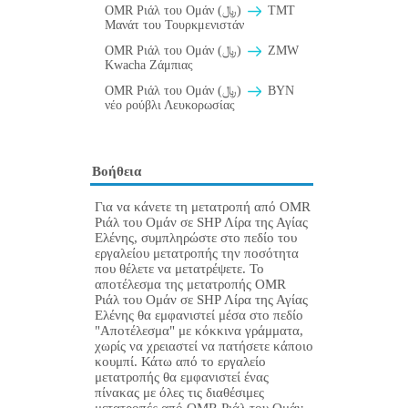
OMR Ριάλ του Ομάν (﷼)
TMT
Μανάτ του Τουρκμενιστάν
OMR Ριάλ του Ομάν (﷼)
ZMW
Kwacha Ζάμπιας
OMR Ριάλ του Ομάν (﷼)
BYN
νέο ρούβλι Λευκορωσίας
Βοήθεια
Για να κάνετε τη μετατροπή από OMR
Ριάλ του Ομάν σε SHP Λίρα της Αγίας
Ελένης, συμπληρώστε στο πεδίο του
εργαλείου μετατροπής την ποσότητα
που θέλετε να μετατρέψετε. Το
αποτέλεσμα της μετατροπής OMR
Ριάλ του Ομάν σε SHP Λίρα της Αγίας
Ελένης θα εμφανιστεί μέσα στο πεδίο
"Αποτέλεσμα" με κόκκινα γράμματα,
χωρίς να χρειαστεί να πατήσετε κάποιο
κουμπί. Κάτω από το εργαλείο
μετατροπής θα εμφανιστεί ένας
πίνακας με όλες τις διαθέσιμες