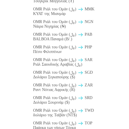
Τουγκρίκ Μογγολίας (₮)
OMR Ριάλ του Ομάν (﷼)
MMK
KYAT της Μιανμάρ
OMR Ριάλ του Ομάν (﷼)
NGN
Νάιρα Νιγηρίας (₦)
OMR Ριάλ του Ομάν (﷼)
PAB
BALBOA Παναμά (B/.)
OMR Ριάλ του Ομάν (﷼)
PHP
Πέσο Φιλιππίνων
OMR Ριάλ του Ομάν (﷼)
SAR
Ριάλ Σαουδικής Αραβίας (﷼)
OMR Ριάλ του Ομάν (﷼)
SGD
Δολάριο Σιγκαπούρης ($)
OMR Ριάλ του Ομάν (﷼)
ZAR
Ραντ Νότιας Αφρικής (R)
OMR Ριάλ του Ομάν (﷼)
SRD
Δολάριο Σουρινάμ ($)
OMR Ριάλ του Ομάν (﷼)
TWD
δολάριο της Ταϊβάν (NT$)
OMR Ριάλ του Ομάν (﷼)
TOP
Παάγκα των νήσων Τόγκα