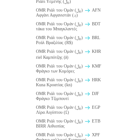
Ριάλι Υεμένης (﷼)
OMR Ριάλ του Ομάν (﷼)
AFN
Αφγάνι Αφγανιστάν (؋)
OMR Ριάλ του Ομάν (﷼)
BDT
τάκα του Μπαγκλαντές
OMR Ριάλ του Ομάν (﷼)
BRL
Ρεάλ Βραζιλίας (R$)
OMR Ριάλ του Ομάν (﷼)
KHR
riel Καμπότζης (៛)
OMR Ριάλ του Ομάν (﷼)
KMF
Φράγκο των Κομόρες
OMR Ριάλ του Ομάν (﷼)
HRK
Kuna Κροατίας (kn)
OMR Ριάλ του Ομάν (﷼)
DJF
Φράγκο Τζιμπουτί
OMR Ριάλ του Ομάν (﷼)
EGP
Λίρα Αιγύπτου (£)
OMR Ριάλ του Ομάν (﷼)
ETB
BIRR Αιθιοπίας
OMR Ριάλ του Ομάν (﷼)
XPF
Φράγκο γαλλικού Ειρηνικού