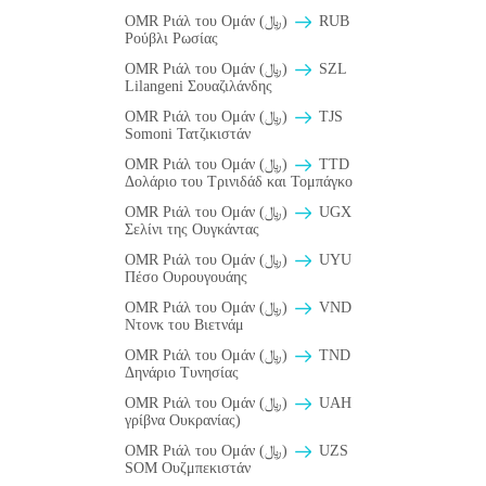
OMR Ριάλ του Ομάν (﷼)
RUB
Ρούβλι Ρωσίας
OMR Ριάλ του Ομάν (﷼)
SZL
Lilangeni Σουαζιλάνδης
OMR Ριάλ του Ομάν (﷼)
TJS
Somoni Τατζικιστάν
OMR Ριάλ του Ομάν (﷼)
TTD
Δολάριο του Τρινιδάδ και Τομπάγκο
OMR Ριάλ του Ομάν (﷼)
UGX
Σελίνι της Ουγκάντας
OMR Ριάλ του Ομάν (﷼)
UYU
Πέσο Ουρουγουάης
OMR Ριάλ του Ομάν (﷼)
VND
Ντονκ του Βιετνάμ
OMR Ριάλ του Ομάν (﷼)
TND
Δηνάριο Τυνησίας
OMR Ριάλ του Ομάν (﷼)
UAH
γρίβνα Ουκρανίας)
OMR Ριάλ του Ομάν (﷼)
UZS
SOM Ουζμπεκιστάν