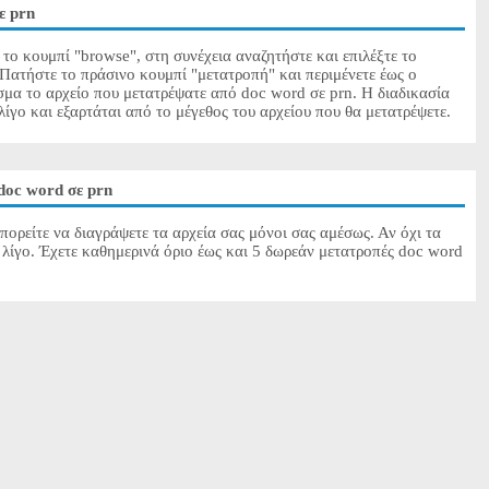
ε prn
 το κουμπί "browse", στη συνέχεια αναζητήστε και επιλέξτε το
 Πατήστε το πράσινο κουμπί "μετατροπή" και περιμένετε έως ο
σμα το αρχείο που μετατρέψατε από doc word σε prn. Η διαδικασία
λίγο και εξαρτάται από το μέγεθος του αρχείου που θα μετατρέψετε.
doc word σε prn
πορείτε να διαγράψετε τα αρχεία σας μόνοι σας αμέσως. Αν όχι τα
 λίγο. Έχετε καθημερινά όριο έως και 5 δωρεάν μετατροπές doc word