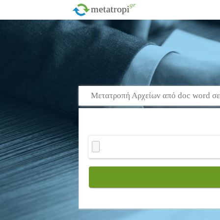
.gr
metatropi
Μετατροπή Αρχείων από doc word σε