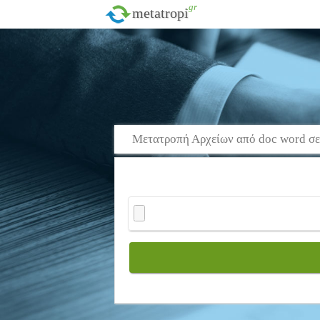
.gr
metatropi
Μετατροπή Αρχείων από doc word σ