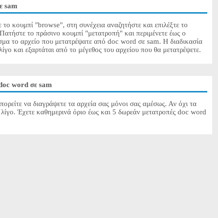
σε sam
 το κουμπί "browse", στη συνέχεια αναζητήστε και επιλέξτε το
 Πατήστε το πράσινο κουμπί "μετατροπή" και περιμένετε έως ο
ασμα το αρχείο που μετατρέψατε από doc word σε sam. Η διαδικασία
λίγο και εξαρτάται από το μέγεθος του αρχείου που θα μετατρέψετε.
doc word σε sam
πορείτε να διαγράψετε τα αρχεία σας μόνοι σας αμέσως. Αν όχι τα
 λίγο. Έχετε καθημερινά όριο έως και 5 δωρεάν μετατροπές doc word