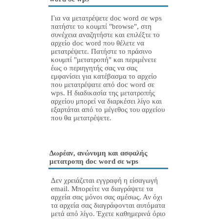
Για να μετατρέψετε doc word σε wps
πατήστε το κουμπί "browse", στη
συνέχεια αναζητήστε και επιλέξτε το
αρχείο doc word που θέλετε να
μετατρέψετε. Πατήστε το πράσινο
κουμπί "μετατροπή" και περιμένετε
έως ο περιηγητής σας να σας
εμφανίσει για κατέβασμα το αρχείο
που μετατρέψατε από doc word σε
wps. Η διαδικασία της μετατροπής
αρχείου μπορεί να διαρκέσει λίγο και
εξαρτάται από το μέγεθος του αρχείου
που θα μετατρέψετε.
Δωρέαν, ανώνυμη και ασφαλής
μετατροπη doc word σε wps
Δεν χρειάζεται εγγραφή η είσαγωγή
email. Μπορείτε να διαγράψετε τα
αρχεία σας μόνοι σας αμέσως. Αν όχι
τα αρχεία σας διαγράφονται αυτόματα
μετά από λίγο. Έχετε καθημερινά όριο