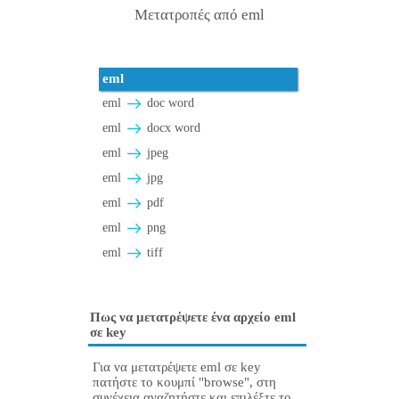
Μετατροπές από eml
eml
eml
doc word
eml
docx word
eml
jpeg
eml
jpg
eml
pdf
eml
png
eml
tiff
Πως να μετατρέψετε ένα αρχείο eml
σε key
Για να μετατρέψετε eml σε key
πατήστε το κουμπί "browse", στη
συνέχεια αναζητήστε και επιλέξτε το