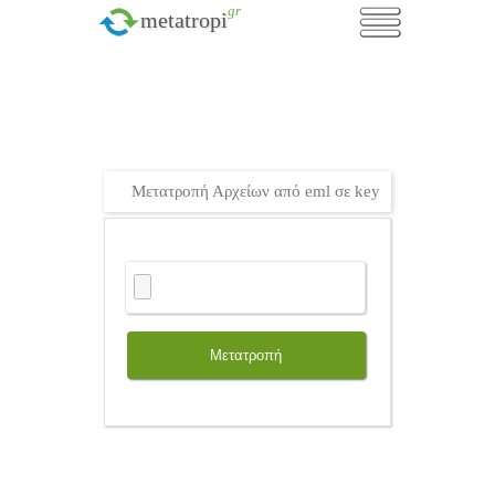
.gr
metatropi
Μετατροπή Αρχείων από eml σε key
Μετατροπή