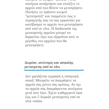
συνέχεια αναζητήστε και επιλέξτε το
αρχείο eml που θέλετε να μετατρέψετε.
Πατήστε το πράσινο κουμπί
"μετατροπή" και περιμένετε έως ο
περιηγητής σας να σας εμφανίσει για
κατέβασμα το αρχείο που μετατρέψατε
από eml σε xlsx. Η διαδικασία της
μετατροπής αρχείου μπορεί να
διαρκέσει λίγο και εξαρτάται από το
μέγεθος του αρχείου που θα
μετατρέψετε.
Δωρέαν, ανώνυμη και ασφαλής
μετατροπη eml σε xlsx
Δεν χρειάζεται εγγραφή η είσαγωγή
email. Μπορείτε να διαγράψετε τα
αρχεία σας μόνοι σας αμέσως. Αν όχι
τα αρχεία σας διαγράφονται αυτόματα
μετά από λίγο. Έχετε καθημερινά όριο
έως και 5 δωρεάν μετατροπές eml σε
xlsx online.