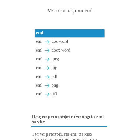
Μετατροπές από eml
eml
eml
doc word
eml
docx word
eml
jpeg
eml
jpg
eml
pdf
eml
png
eml
tiff
Πως να μετατρέψετε ένα αρχείο eml
σε xlsx
Για να μετατρέψετε eml σε xlsx
πατήστε το κουμπί "browse", στη