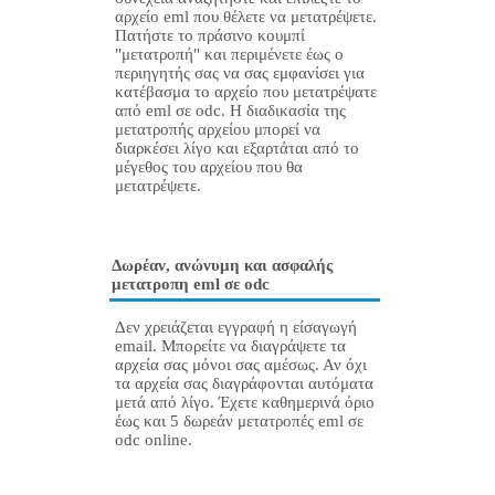
αρχείο eml που θέλετε να μετατρέψετε.
Πατήστε το πράσινο κουμπί
"μετατροπή" και περιμένετε έως ο
περιηγητής σας να σας εμφανίσει για
κατέβασμα το αρχείο που μετατρέψατε
από eml σε odc. Η διαδικασία της
μετατροπής αρχείου μπορεί να
διαρκέσει λίγο και εξαρτάται από το
μέγεθος του αρχείου που θα
μετατρέψετε.
Δωρέαν, ανώνυμη και ασφαλής
μετατροπη eml σε odc
Δεν χρειάζεται εγγραφή η είσαγωγή
email. Μπορείτε να διαγράψετε τα
αρχεία σας μόνοι σας αμέσως. Αν όχι
τα αρχεία σας διαγράφονται αυτόματα
μετά από λίγο. Έχετε καθημερινά όριο
έως και 5 δωρεάν μετατροπές eml σε
odc online.