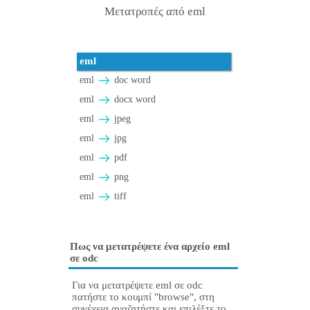
Μετατροπές από eml
eml
eml
doc word
eml
docx word
eml
jpeg
eml
jpg
eml
pdf
eml
png
eml
tiff
Πως να μετατρέψετε ένα αρχείο eml
σε odc
Για να μετατρέψετε eml σε odc
πατήστε το κουμπί "browse", στη
συνέχεια αναζητήστε και επιλέξτε το