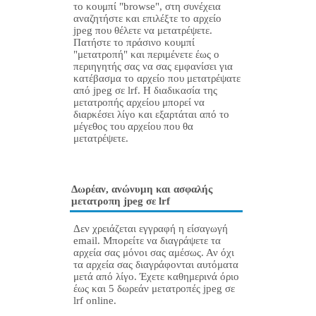
το κουμπί "browse", στη συνέχεια
αναζητήστε και επιλέξτε το αρχείο
jpeg που θέλετε να μετατρέψετε.
Πατήστε το πράσινο κουμπί
"μετατροπή" και περιμένετε έως ο
περιηγητής σας να σας εμφανίσει για
κατέβασμα το αρχείο που μετατρέψατε
από jpeg σε lrf. Η διαδικασία της
μετατροπής αρχείου μπορεί να
διαρκέσει λίγο και εξαρτάται από το
μέγεθος του αρχείου που θα
μετατρέψετε.
Δωρέαν, ανώνυμη και ασφαλής
μετατροπη jpeg σε lrf
Δεν χρειάζεται εγγραφή η είσαγωγή
email. Μπορείτε να διαγράψετε τα
αρχεία σας μόνοι σας αμέσως. Αν όχι
τα αρχεία σας διαγράφονται αυτόματα
μετά από λίγο. Έχετε καθημερινά όριο
έως και 5 δωρεάν μετατροπές jpeg σε
lrf online.