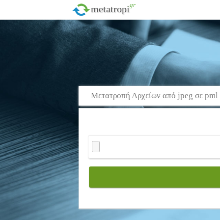
.gr
metatropi
Μετατροπή Αρχείων από jpeg σε pml