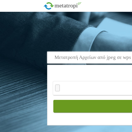
.gr
metatropi
Μετατροπή Αρχείων από jpeg σε wps