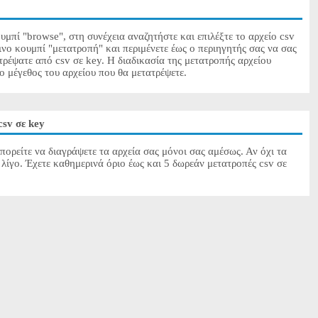
υμπί "browse", στη συνέχεια αναζητήστε και επιλέξτε το αρχείο csv
ινο κουμπί "μετατροπή" και περιμένετε έως ο περιηγητής σας να σας
τρέψατε από csv σε key. Η διαδικασία της μετατροπής αρχείου
το μέγεθος του αρχείου που θα μετατρέψετε.
sv σε key
πορείτε να διαγράψετε τα αρχεία σας μόνοι σας αμέσως. Αν όχι τα
λίγο. Έχετε καθημερινά όριο έως και 5 δωρεάν μετατροπές csv σε