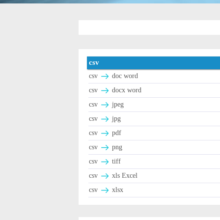
csv
csv
doc word
csv
docx word
csv
jpeg
csv
jpg
csv
pdf
csv
png
csv
tiff
csv
xls Excel
csv
xlsx