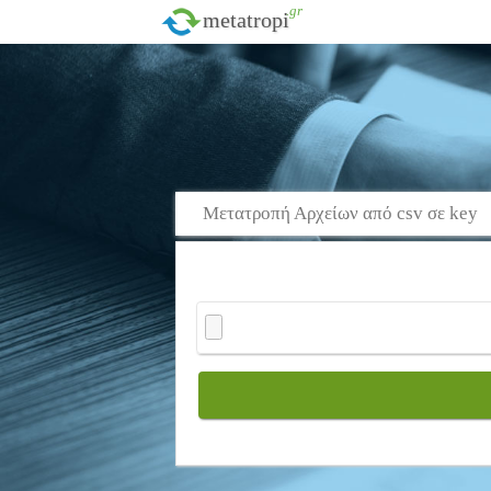
.gr
metatropi
Μετατροπή Αρχείων από csv σε key