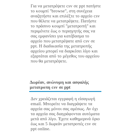
Για να μετατρέψετε csv σε ppt πατήστε
το κουμπί "browse", στη συνέχεια
αναζητήστε και επιλέξτε το αρχείο csv
που θέλετε να μετατρέψετε. Πατήστε
το πράσινο κουμπί "μετατροπή" και
περιμένετε έως ο περιηγητής σας να
σας εμφανίσει για κατέβασμα το
αρχείο που μετατρέψατε από csv σε
ppt. Η διαδικασία της μετατροπής
αρχείου μπορεί να διαρκέσει λίγο και
εξαρτάται από το μέγεθος του αρχείου
που θα μετατρέψετε.
Δωρέαν, ανώνυμη και ασφαλής
μετατροπη csv σε ppt
Δεν χρειάζεται εγγραφή η είσαγωγή
email. Μπορείτε να διαγράψετε τα
αρχεία σας μόνοι σας αμέσως. Αν όχι
τα αρχεία σας διαγράφονται αυτόματα
μετά από λίγο. Έχετε καθημερινά όριο
έως και 5 δωρεάν μετατροπές csv σε
ppt online.