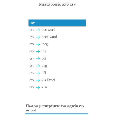
Μετατροπές από csv
csv
csv
doc word
csv
docx word
csv
jpeg
csv
jpg
csv
pdf
csv
png
csv
tiff
csv
xls Excel
csv
xlsx
Πως να μετατρέψετε ένα αρχείο csv
σε ppt