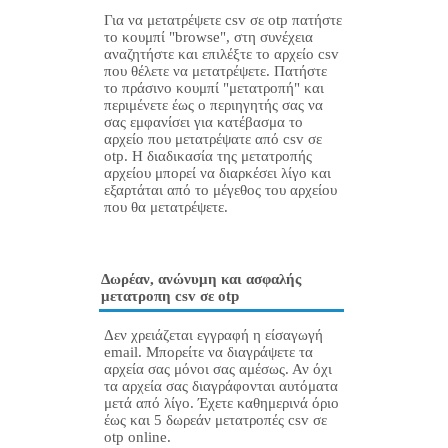
Για να μετατρέψετε csv σε otp πατήστε
το κουμπί "browse", στη συνέχεια
αναζητήστε και επιλέξτε το αρχείο csv
που θέλετε να μετατρέψετε. Πατήστε
το πράσινο κουμπί "μετατροπή" και
περιμένετε έως ο περιηγητής σας να
σας εμφανίσει για κατέβασμα το
αρχείο που μετατρέψατε από csv σε
otp. Η διαδικασία της μετατροπής
αρχείου μπορεί να διαρκέσει λίγο και
εξαρτάται από το μέγεθος του αρχείου
που θα μετατρέψετε.
Δωρέαν, ανώνυμη και ασφαλής
μετατροπη csv σε otp
Δεν χρειάζεται εγγραφή η είσαγωγή
email. Μπορείτε να διαγράψετε τα
αρχεία σας μόνοι σας αμέσως. Αν όχι
τα αρχεία σας διαγράφονται αυτόματα
μετά από λίγο. Έχετε καθημερινά όριο
έως και 5 δωρεάν μετατροπές csv σε
otp online.