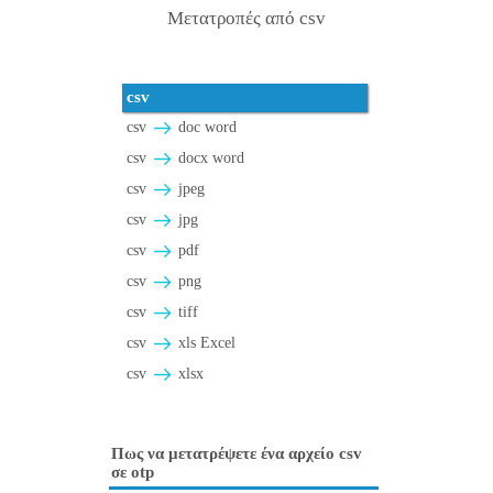
Μετατροπές από csv
csv
csv
doc word
csv
docx word
csv
jpeg
csv
jpg
csv
pdf
csv
png
csv
tiff
csv
xls Excel
csv
xlsx
Πως να μετατρέψετε ένα αρχείο csv
σε otp