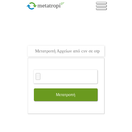
.gr
metatropi
Μετατροπή Αρχείων από csv σε otp
Μετατροπή