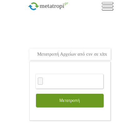
.gr
metatropi
Μετατροπή Αρχείων από csv σε xltx
Μετατροπή