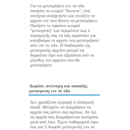
Για να μετατρέψετε csv σε xltx
πατήστε το κουμπί "browse", στη
συνέχεια αναζητήστε και επιλέξτε το
αρχείο csv που θέλετε να μετατρέψετε.
Πατήστε το πράσινο κουμπί
"μετατροπή" και περιμένετε έως ο
περιηγητής σας να σας εμφανίσει για
κατέβασμα το αρχείο που μετατρέψατε
από csv σε xltx. Η διαδικασία της
μετατροπής αρχείου μπορεί να
διαρκέσει λίγο και εξαρτάται από το
μέγεθος του αρχείου που θα
μετατρέψετε.
Δωρέαν, ανώνυμη και ασφαλής
μετατροπη csv σε xltx
Δεν χρειάζεται εγγραφή η είσαγωγή
email. Μπορείτε να διαγράψετε τα
αρχεία σας μόνοι σας αμέσως. Αν όχι
τα αρχεία σας διαγράφονται αυτόματα
μετά από λίγο. Έχετε καθημερινά όριο
έως και 5 δωρεάν μετατροπές csv σε