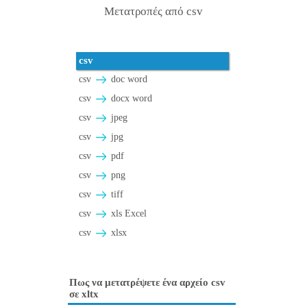
Μετατροπές από csv
csv
csv
doc word
csv
docx word
csv
jpeg
csv
jpg
csv
pdf
csv
png
csv
tiff
csv
xls Excel
csv
xlsx
Πως να μετατρέψετε ένα αρχείο csv
σε xltx