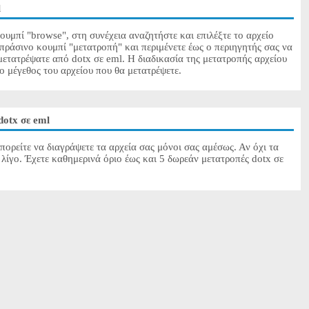
l
ουμπί "browse", στη συνέχεια αναζητήστε και επιλέξτε το αρχείο
 πράσινο κουμπί "μετατροπή" και περιμένετε έως ο περιηγητής σας να
μετατρέψατε από dotx σε eml. Η διαδικασία της μετατροπής αρχείου
το μέγεθος του αρχείου που θα μετατρέψετε.
dotx σε eml
πορείτε να διαγράψετε τα αρχεία σας μόνοι σας αμέσως. Αν όχι τα
λίγο. Έχετε καθημερινά όριο έως και 5 δωρεάν μετατροπές dotx σε