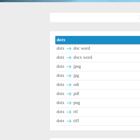
dotx
dotx
doc word
dotx
docx word
dotx
jpeg
dotx
jpg
dotx
odt
dotx
pdf
dotx
png
dotx
rtf
dotx
tiff