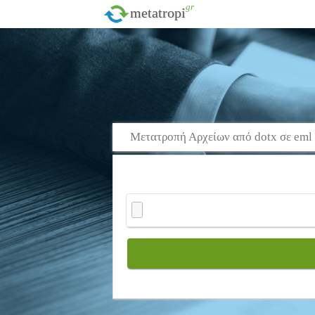
.gr
metatropi
Μετατροπή Αρχείων από dotx σε eml