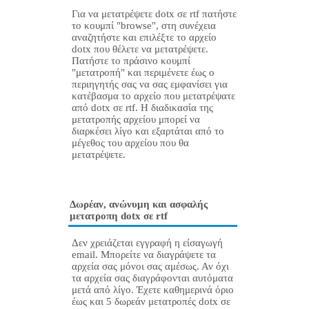
Για να μετατρέψετε dotx σε rtf πατήστε
το κουμπί "browse", στη συνέχεια
αναζητήστε και επιλέξτε το αρχείο
dotx που θέλετε να μετατρέψετε.
Πατήστε το πράσινο κουμπί
"μετατροπή" και περιμένετε έως ο
περιηγητής σας να σας εμφανίσει για
κατέβασμα το αρχείο που μετατρέψατε
από dotx σε rtf. Η διαδικασία της
μετατροπής αρχείου μπορεί να
διαρκέσει λίγο και εξαρτάται από το
μέγεθος του αρχείου που θα
μετατρέψετε.
Δωρέαν, ανώνυμη και ασφαλής
μετατροπη dotx σε rtf
Δεν χρειάζεται εγγραφή η είσαγωγή
email. Μπορείτε να διαγράψετε τα
αρχεία σας μόνοι σας αμέσως. Αν όχι
τα αρχεία σας διαγράφονται αυτόματα
μετά από λίγο. Έχετε καθημερινά όριο
έως και 5 δωρεάν μετατροπές dotx σε