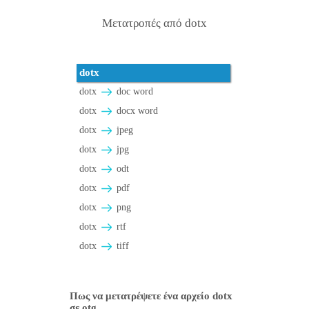
Μετατροπές από dotx
dotx
dotx
doc word
dotx
docx word
dotx
jpeg
dotx
jpg
dotx
odt
dotx
pdf
dotx
png
dotx
rtf
dotx
tiff
Πως να μετατρέψετε ένα αρχείο dotx
σε otg