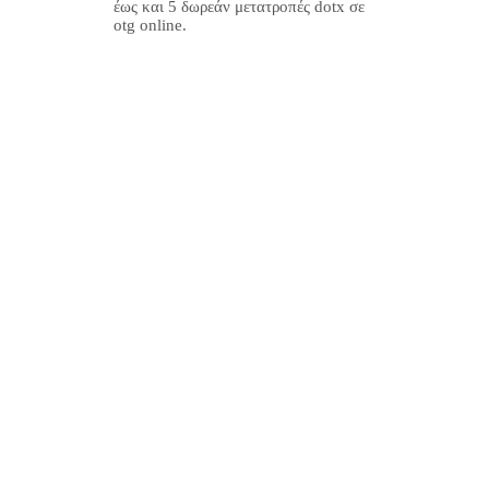
έως και 5 δωρεάν μετατροπές dotx σε
otg online.