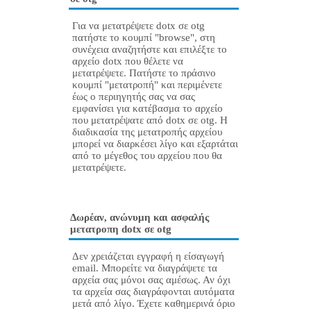
Για να μετατρέψετε dotx σε otg
πατήστε το κουμπί "browse", στη
συνέχεια αναζητήστε και επιλέξτε το
αρχείο dotx που θέλετε να
μετατρέψετε. Πατήστε το πράσινο
κουμπί "μετατροπή" και περιμένετε
έως ο περιηγητής σας να σας
εμφανίσει για κατέβασμα το αρχείο
που μετατρέψατε από dotx σε otg. Η
διαδικασία της μετατροπής αρχείου
μπορεί να διαρκέσει λίγο και εξαρτάται
από το μέγεθος του αρχείου που θα
μετατρέψετε.
Δωρέαν, ανώνυμη και ασφαλής
μετατροπη dotx σε otg
Δεν χρειάζεται εγγραφή η είσαγωγή
email. Μπορείτε να διαγράψετε τα
αρχεία σας μόνοι σας αμέσως. Αν όχι
τα αρχεία σας διαγράφονται αυτόματα
μετά από λίγο. Έχετε καθημερινά όριο