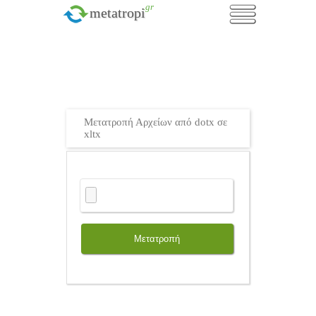
.gr
metatropi
Μετατροπή Αρχείων από dotx σε
xltx
Μετατροπή