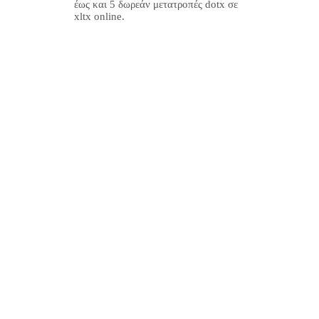
έως και 5 δωρεάν μετατροπές dotx σε
xltx online.