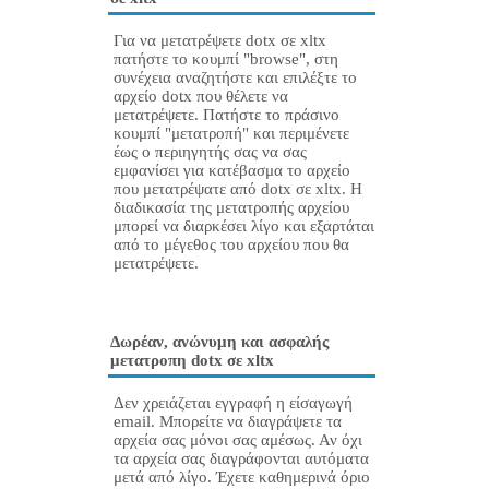
Για να μετατρέψετε dotx σε xltx
πατήστε το κουμπί "browse", στη
συνέχεια αναζητήστε και επιλέξτε το
αρχείο dotx που θέλετε να
μετατρέψετε. Πατήστε το πράσινο
κουμπί "μετατροπή" και περιμένετε
έως ο περιηγητής σας να σας
εμφανίσει για κατέβασμα το αρχείο
που μετατρέψατε από dotx σε xltx. Η
διαδικασία της μετατροπής αρχείου
μπορεί να διαρκέσει λίγο και εξαρτάται
από το μέγεθος του αρχείου που θα
μετατρέψετε.
Δωρέαν, ανώνυμη και ασφαλής
μετατροπη dotx σε xltx
Δεν χρειάζεται εγγραφή η είσαγωγή
email. Μπορείτε να διαγράψετε τα
αρχεία σας μόνοι σας αμέσως. Αν όχι
τα αρχεία σας διαγράφονται αυτόματα
μετά από λίγο. Έχετε καθημερινά όριο