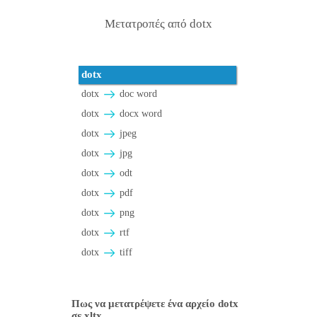
Μετατροπές από dotx
dotx
dotx
doc word
dotx
docx word
dotx
jpeg
dotx
jpg
dotx
odt
dotx
pdf
dotx
png
dotx
rtf
dotx
tiff
Πως να μετατρέψετε ένα αρχείο dotx
σε xltx