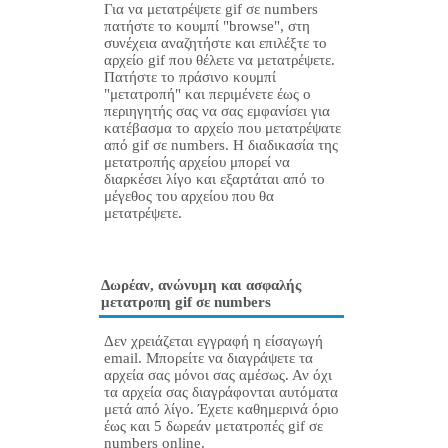
Για να μετατρέψετε gif σε numbers
πατήστε το κουμπί "browse", στη
συνέχεια αναζητήστε και επιλέξτε το
αρχείο gif που θέλετε να μετατρέψετε.
Πατήστε το πράσινο κουμπί
"μετατροπή" και περιμένετε έως ο
περιηγητής σας να σας εμφανίσει για
κατέβασμα το αρχείο που μετατρέψατε
από gif σε numbers. Η διαδικασία της
μετατροπής αρχείου μπορεί να
διαρκέσει λίγο και εξαρτάται από το
μέγεθος του αρχείου που θα
μετατρέψετε.
Δωρέαν, ανώνυμη και ασφαλής
μετατροπη gif σε numbers
Δεν χρειάζεται εγγραφή η είσαγωγή
email. Μπορείτε να διαγράψετε τα
αρχεία σας μόνοι σας αμέσως. Αν όχι
τα αρχεία σας διαγράφονται αυτόματα
μετά από λίγο. Έχετε καθημερινά όριο
έως και 5 δωρεάν μετατροπές gif σε
numbers online.