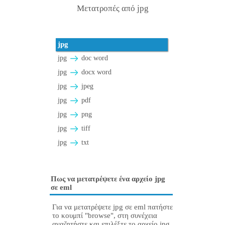
Μετατροπές από jpg
jpg
jpg
doc word
jpg
docx word
jpg
jpeg
jpg
pdf
jpg
png
jpg
tiff
jpg
txt
Πως να μετατρέψετε ένα αρχείο jpg
σε eml
Για να μετατρέψετε jpg σε eml πατήστε
το κουμπί "browse", στη συνέχεια
αναζητήστε και επιλέξτε το αρχείο jpg