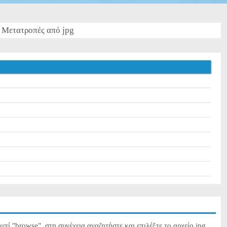
Μετατροπές από jpg
υμπί "browse", στη συνέχεια αναζητήστε και επιλέξτε το αρχείο jpg