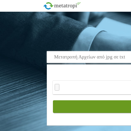
.gr
metatropi
Μετατροπή Αρχείων από jpg σε txt