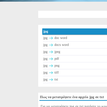
jpg
jpg
doc word
jpg
docx word
jpg
jpeg
jpg
pdf
jpg
png
jpg
tiff
jpg
txt
Πως να μετατρέψετε ένα αρχείο jpg σε txt
Για να μετατρέψετε jpg σε txt πατήστε το κο