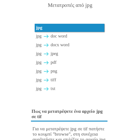
Μετατροπές από jpg
jpg
jpg
doc word
jpg
docx word
jpg
jpeg
jpg
pdf
jpg
png
jpg
tiff
jpg
txt
Πως να μετατρέψετε ένα αρχείο jpg
σε tif
Για να μετατρέψετε jpg σε tif πατήστε
το κουμπί "browse", στη συνέχεια
αναζητήστε και επιλέξτε το αρχείο jpg