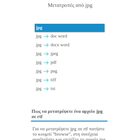
Μετατροπές από jpg
jpg
jpg
doc word
jpg
docx word
jpg
jpeg
jpg
pdf
jpg
png
jpg
tiff
jpg
txt
Πως να μετατρέψετε ένα αρχείο jpg
σε rtf
Για να μετατρέψετε jpg σε rtf πατήστε
το κουμπί "browse", στη συνέχεια
αναζητήστε και επιλέξτε το αρχείο jpg