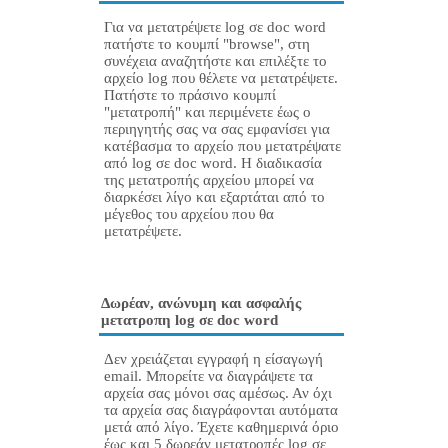
Για να μετατρέψετε log σε doc word
πατήστε το κουμπί "browse", στη
συνέχεια αναζητήστε και επιλέξτε το
αρχείο log που θέλετε να μετατρέψετε.
Πατήστε το πράσινο κουμπί
"μετατροπή" και περιμένετε έως ο
περιηγητής σας να σας εμφανίσει για
κατέβασμα το αρχείο που μετατρέψατε
από log σε doc word. Η διαδικασία
της μετατροπής αρχείου μπορεί να
διαρκέσει λίγο και εξαρτάται από το
μέγεθος του αρχείου που θα
μετατρέψετε.
Δωρέαν, ανώνυμη και ασφαλής
μετατροπη log σε doc word
Δεν χρειάζεται εγγραφή η είσαγωγή
email. Μπορείτε να διαγράψετε τα
αρχεία σας μόνοι σας αμέσως. Αν όχι
τα αρχεία σας διαγράφονται αυτόματα
μετά από λίγο. Έχετε καθημερινά όριο
έως και 5 δωρεάν μετατροπές log σε