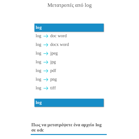
Μετατροπές από log
log
log
doc word
log
docx word
log
jpeg
log
jpg
log
pdf
log
png
log
tiff
log
Πως να μετατρέψετε ένα αρχείο log
σε odc