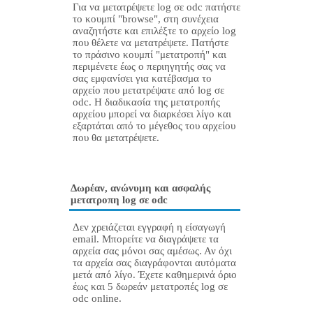
Για να μετατρέψετε log σε odc πατήστε
το κουμπί "browse", στη συνέχεια
αναζητήστε και επιλέξτε το αρχείο log
που θέλετε να μετατρέψετε. Πατήστε
το πράσινο κουμπί "μετατροπή" και
περιμένετε έως ο περιηγητής σας να
σας εμφανίσει για κατέβασμα το
αρχείο που μετατρέψατε από log σε
odc. Η διαδικασία της μετατροπής
αρχείου μπορεί να διαρκέσει λίγο και
εξαρτάται από το μέγεθος του αρχείου
που θα μετατρέψετε.
Δωρέαν, ανώνυμη και ασφαλής
μετατροπη log σε odc
Δεν χρειάζεται εγγραφή η είσαγωγή
email. Μπορείτε να διαγράψετε τα
αρχεία σας μόνοι σας αμέσως. Αν όχι
τα αρχεία σας διαγράφονται αυτόματα
μετά από λίγο. Έχετε καθημερινά όριο
έως και 5 δωρεάν μετατροπές log σε
odc online.