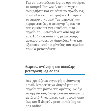
Για να μετατρέψετε log σε eps πατήστε
το κουμπί "browse", στη συνέχεια
αναζητήστε και επιλέξτε το αρχείο log
που θέλετε να μετατρέψετε. Πατήστε
το πράσινο κουμπί "μετατροπή" και
περιμένετε έως ο περιηγητής σας να
σας εμφανίσει για κατέβασμα το
αρχείο που μετατρέψατε από log σε
eps. Η διαδικασία της μετατροπής
αρχείου μπορεί να διαρκέσει λίγο και
εξαρτάται από το μέγεθος του αρχείου
που θα μετατρέψετε.
Δωρέαν, ανώνυμη και ασφαλής
μετατροπη log σε eps
Δεν χρειάζεται εγγραφή η είσαγωγή
email. Μπορείτε να διαγράψετε τα
αρχεία σας μόνοι σας αμέσως. Αν όχι
τα αρχεία σας διαγράφονται αυτόματα
μετά από λίγο. Έχετε καθημερινά όριο
έως και 5 δωρεάν μετατροπές log σε
eps online.