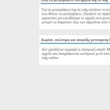
Πως να μετατρέψετε ένα αρχείο log σε odg
Για να μετατρέψετε log σε odg πατήστε το κο
που θέλετε να μετατρέψετε. Πατήστε το πράσ
εμφανίσει για κατέβασμα το αρχείο που μετα
μπορεί να διαρκέσει λίγο και εξαρτάται από 
Δωρέαν, ανώνυμη και ασφαλής μετατροπη l
Δεν χρειάζεται εγγραφή η είσαγωγή email. Μ
αρχεία σας διαγράφονται αυτόματα μετά από 
odg online.