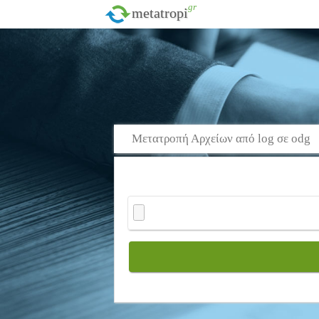
.gr
metatropi
Μετατροπή Αρχείων από log σε odg