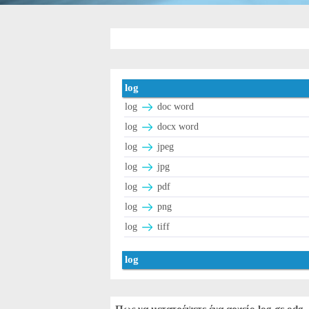
log
log
doc word
log
docx word
log
jpeg
log
jpg
log
pdf
log
png
log
tiff
log