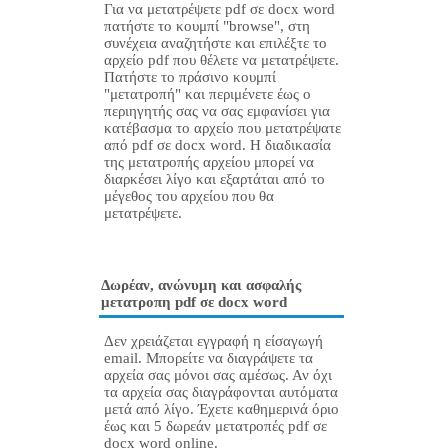
Για να μετατρέψετε pdf σε docx word
πατήστε το κουμπί "browse", στη
συνέχεια αναζητήστε και επιλέξτε το
αρχείο pdf που θέλετε να μετατρέψετε.
Πατήστε το πράσινο κουμπί
"μετατροπή" και περιμένετε έως ο
περιηγητής σας να σας εμφανίσει για
κατέβασμα το αρχείο που μετατρέψατε
από pdf σε docx word. Η διαδικασία
της μετατροπής αρχείου μπορεί να
διαρκέσει λίγο και εξαρτάται από το
μέγεθος του αρχείου που θα
μετατρέψετε.
Δωρέαν, ανώνυμη και ασφαλής
μετατροπη pdf σε docx word
Δεν χρειάζεται εγγραφή η είσαγωγή
email. Μπορείτε να διαγράψετε τα
αρχεία σας μόνοι σας αμέσως. Αν όχι
τα αρχεία σας διαγράφονται αυτόματα
μετά από λίγο. Έχετε καθημερινά όριο
έως και 5 δωρεάν μετατροπές pdf σε
docx word online.