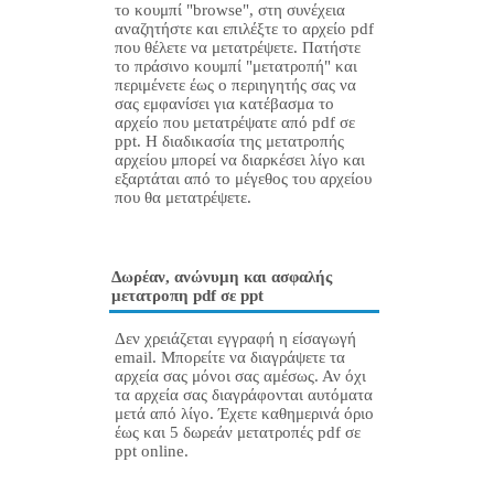
το κουμπί "browse", στη συνέχεια
αναζητήστε και επιλέξτε το αρχείο pdf
που θέλετε να μετατρέψετε. Πατήστε
το πράσινο κουμπί "μετατροπή" και
περιμένετε έως ο περιηγητής σας να
σας εμφανίσει για κατέβασμα το
αρχείο που μετατρέψατε από pdf σε
ppt. Η διαδικασία της μετατροπής
αρχείου μπορεί να διαρκέσει λίγο και
εξαρτάται από το μέγεθος του αρχείου
που θα μετατρέψετε.
Δωρέαν, ανώνυμη και ασφαλής
μετατροπη pdf σε ppt
Δεν χρειάζεται εγγραφή η είσαγωγή
email. Μπορείτε να διαγράψετε τα
αρχεία σας μόνοι σας αμέσως. Αν όχι
τα αρχεία σας διαγράφονται αυτόματα
μετά από λίγο. Έχετε καθημερινά όριο
έως και 5 δωρεάν μετατροπές pdf σε
ppt online.