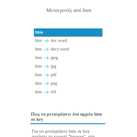
Μετατροπές από htm
htm
htm
doc word
htm
docx word
htm
jpeg
htm
jpg
htm
pdf
htm
png
htm
tiff
Πως να μετατρέψετε ένα αρχείο htm
σε key
Για να μετατρέψετε htm σε key
πατήστε το κουμπί "browse", στη