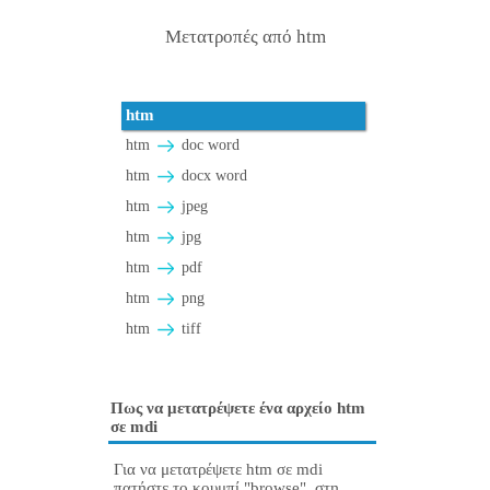
Μετατροπές από htm
htm
htm
doc word
htm
docx word
htm
jpeg
htm
jpg
htm
pdf
htm
png
htm
tiff
Πως να μετατρέψετε ένα αρχείο htm
σε mdi
Για να μετατρέψετε htm σε mdi
πατήστε το κουμπί "browse", στη