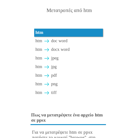
Μετατροπές από htm
htm
htm
doc word
htm
docx word
htm
jpeg
htm
jpg
htm
pdf
htm
png
htm
tiff
Πως να μετατρέψετε ένα αρχείο htm
σε ppsx
Για να μετατρέψετε htm σε ppsx
πατήστε το κουμπί "browse", στη