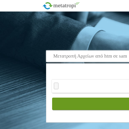
.gr
metatropi
Μετατροπή Αρχείων από htm σε sam