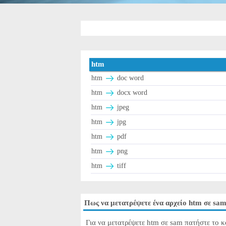
htm
htm
doc word
htm
docx word
htm
jpeg
htm
jpg
htm
pdf
htm
png
htm
tiff
Πως να μετατρέψετε ένα αρχείο htm σε sa
Για να μετατρέψετε htm σε sam πατήστε το κ